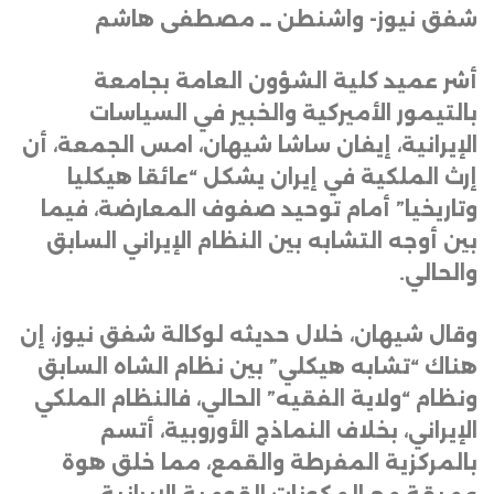
شفق نيوز- واشنطن ــ مصطفى هاشم
أشر عميد كلية الشؤون العامة بجامعة
بالتيمور الأميركية والخبير في السياسات
الإيرانية، إيفان ساشا شيهان، امس الجمعة، أن
إرث الملكية في إيران يشكل “عائقا هيكليا
وتاريخيا” أمام توحيد صفوف المعارضة، فيما
بين أوجه التشابه بين النظام الإيراني السابق
والحالي
.
وقال شيهان، خلال حديثه لوكالة شفق نيوز، إن
هناك “تشابه هيكلي” بين نظام الشاه السابق
ونظام “ولاية الفقيه” الحالي، فالنظام الملكي
الإيراني، بخلاف النماذج الأوروبية، أتسم
بالمركزية المفرطة والقمع، مما خلق هوة