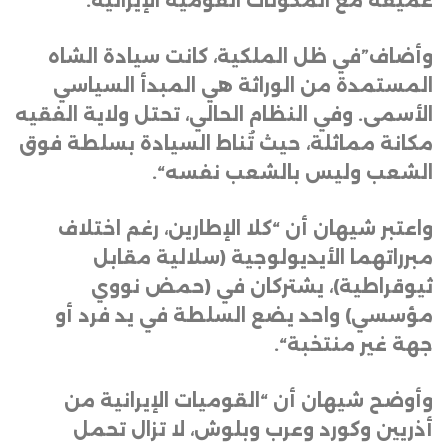
عميقة مع المكونات القومية الإيرانية
.
وأضاف”في ظل الملكية، كانت سيادة الشاه
المستمدة من الوراثة هي المبدأ السياسي
الأسمى. وفي النظام الحالي، تحتل ولاية الفقيه
مكانة مماثلة، حيث تُناط السيادة بسلطة فوق
الشعب وليس بالشعب نفسه
“.
واعتبر شيهان أن “كلا الإطارين، رغم اختلاف
مبرراتهما الأيديولوجية (سلالية مقابل
ثيوقراطية)، يشتركان في (حمض نووي
مؤسسي) واحد يضع السلطة في يد فرد أو
جهة غير منتخبة
“.
وأوضح شيهان أن “القوميات الإيرانية من
أذريين وكورد وعرب وبلوش، لا تزال تحمل