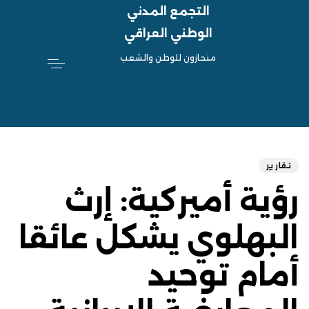
التجمع المدني
الوطني العراقي
منحازون للوطن والشعب
hed
ED
on:
IN:
تقارير
رؤية أميركية: إرث
البهلوي يشكل عائقا
أمام توحيد