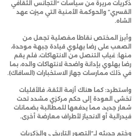
ذكريات مريرة من سياسات “التجانس الثقافي
القسري” والحوكمة الأمنية التي ميزت عهد
الشاه
.
وأبرز المختص نقاطا مفصلية تجعل من
الصعب على رضا بهلوي قيادة جبهة موحدة،
منها: غياب التنصل من الانتهاكات، فلم يقم
رضا بهلوي بإدانة واضحة لانتهاكات والده، بما
في ذلك ممارسات جهاز الاستخبارات (السافاك)
.
واستطرد: كما هناك أزمة الثقة، فالأقليات
تخشى العودة إلى حكم مركزي مشدد تحت
شعار جديد، مما يدفعها للمطالبة بضمانات
فيدرالية أو الانحياز لأطراف معارضة أخرى
.
وختم حديثه لـ”التصور التاريخي، والذكريات