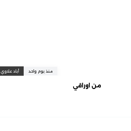
منذ يوم واحد
أياد علاوي
من اوراقي