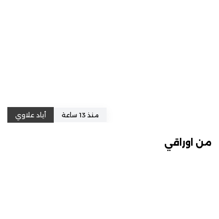
منذ 13 ساعة
أياد علاوي
من اوراقي