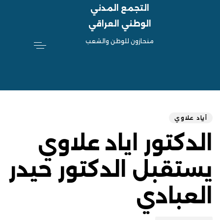
التجمع المدني
الوطني العراقي
منحازون للوطن والشعب
hed
ED
on:
IN:
أياد علاوي
الدكتور اياد علاوي
يستقبل الدكتور حيدر
العبادي