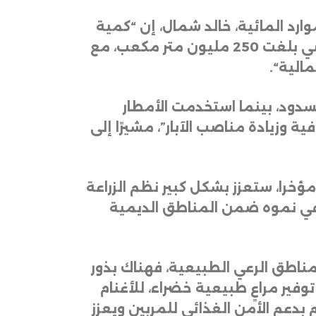
ارد المائية، خالد شمال، إن “كمية
المياه التي تم تحصيلها من الموجة المطرية الأولى التي شهدها العراق يوم السبت الماضي بلغت 250 مليون متر مكعب، مع
مالية
“.
سدود، بينما استخدمت الأمطار
ة وزيادة مناصب الآبار”، مشيرًا إلى
ؤخرا، ستعزز بشكل كبير نظم الزراعة
 في نموه ضمن المناطق الديمية
ناطق الرعي الطبيعية، فهناك بذور
ير مراعٍ طبيعية خضراء، للأغنام
 بدعم الأمن الغذائي للمربين ويعزز