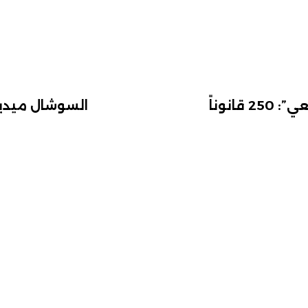
البرلمان السادس أمام “تسونامي تشريعي”: 250 قانوناً
السوشال ميدي