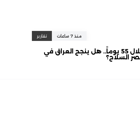
منذ 7 ساعات
تقارير
خلال 55 يوماً.. هل ينجح العراق في
ر السلاح؟