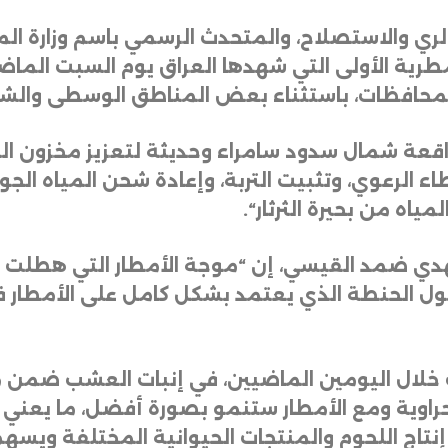
لري والاستصلاح، والمتحدث الرسمي باسم وزارة المو
لمحافظات، باستثناء بعض المناطق الوسطى والش
لواقعة شمال سدود سامراء وحديثة لتعزيز مخزون ال
 الرعوي، وتثبيت التربة، وإعادة شحن المياه الجوفي
اه من بحيرة الثرثار
“.
مهدي ضمد القيسي، إن “موجة الأمطار التي هطلت م
ول الحنطة الذي يعتمد بشكل كامل على الأمطار
 خلال اليومين الماضيين، في إنبات العشب ضمن م
اوية ومع الأمطار ستنمو بصورة أفضل، ما يعني توف
إنتاج اللحوم والمنتجات الحيوانية المختلفة ويسهم