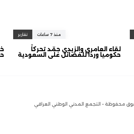
منذ 7 ساعات
تقارير
لقاء العامري والزيدي جمّد تحركاً
حكومياً ورداً للفصائل على السعودية
حص
وق محفوظة – التجمع المدني الوطني العراقي