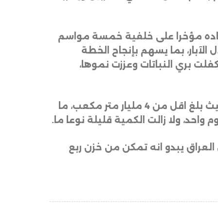
نفاده مؤخرا على خلفية خمسة مواسم
الآبار، بما يسهم بإنجاح الخطة
كفلت بري النباتات وعززت نموها،
ووصل مستوى الخزين المائي في العراق لادنى مستوياته التاريخية قبل هطول الامطار حيث بلغ اقل من 4 مليار متر مكعب، ما
.
والي 1.5 الى 2 مليار متر مكعب، الا ان العراق يبدو انه تمكن من خزن ربع