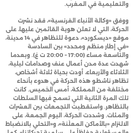
والتعليمية في المغرب
.
ووفق «وكالة الأنباء الفرنسية»، فقد نشرت
الحركة، التي لا تعلن هوية القائمين عليها، على
موقع «ديسكورد»، دعوة للتظاهر في 14 مدينة،
«في إطار منظم ومحدد» بين السادسة
والتاسعة مساء (17:00 – 20:00 ت غ). وبعدما
شهدت عدة مدن أعمال عنف وصدامات ليلية،
الثلاثاء والأربعاء، أودت بحياة ثلاثة أشخاص،
تظاهر ناشطو هذه الحركة في هدوء بأنحاء
مختلفة من المملكة، أمس الخميس. كانت
تلك المرة الثانية التي تسمح فيها السلطات
بالتظاهر. واستقطبت التجمعات بين العشرات
والمئات. وشددت الحركة، اليوم الجمعة، على
الالتزام «بالأماكن المعلَنة»، و«التحلي بالانضباط
والمسؤولية حفاظاً على سِلمية تحركاتنا». كما