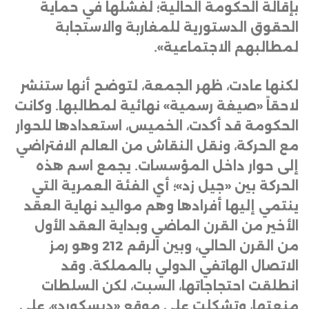
بإقالة الحكومة الحالية؛ لفشلها في حماية
الحقوق الدستورية للمغاربة والاستجابة
لمطالبهم الاجتماعية
».
لكنها عادت، ظهر الجمعة، لتوضح أنها ستنشر
لاحقاً «صيغة رسمية» نهائية لمطالبها. وكانت
الحكومة قد أكدت، الخميس، استعدادها للحوار
مع الحركة، ونقل النقاش من العالم الافتراضي
إلى حوار داخل المؤسسات. يجمع اسم هذه
الحركة بين «جيل زد»؛ أي الفئة العمرية التي
ينتمي إليها أفرادها وهم مواليد نهاية العقد
الأخير من القرن الماضي وبداية العقد الأول
من القرن الحالي، وبين الرقم 212 وهو رمز
الاتصال الهاتفي الدولي بالمملكة. وقد
انطلقت احتجاجاتها، السبت، لكن السلطات
منعتها، وتشكلت على موقع «ديسكورد»، على