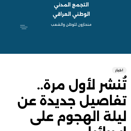
التجمع المدني
الوطني العراقي
منحازون للوطن والشعب
hed
ED
on:
IN:
اخبار
تُنشر لأول مرة..
تفاصيل جديدة عن
ليلة الهجوم على