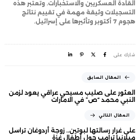
القادة العسكريين والاستخبارات. وتعتبر هذه
التسجيلات وثيقة مهمة في تقييم نتائج
هجوم 7 أكتوبر وتأثيرها على إسرائيل.
شارك على
المقال السابق
العثور على صليب مسيحي عراقي يعود لزمن
النبي محمد “ص” في الامارات
المقال التالي
على غرار رسالتها لبوتين.. زوجة أردوغان تراسل
ميلانيا ترامب حول أطفال غزة