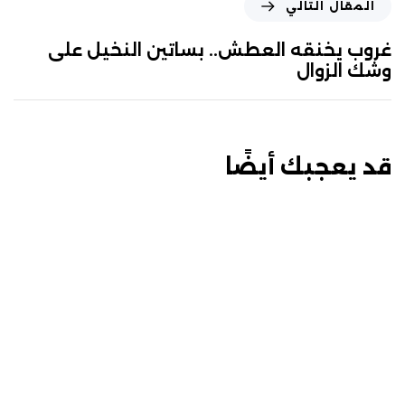
المقال التالي
غروب يخنقه العطش.. بساتين النخيل على
وشك الزوال
قد يعجبك أيضًا