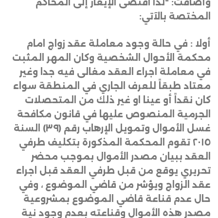
وأضافت: “لذا اقتضى الإيعاز إلى المحاكم
المختصة بالآتي
:
أولا : في حالة وجود معاملة عقد زواج امام
محكمة الأحوال الشخصية وكان المهر المثبت
في معاملة اجراء العقد مغالى فيه جدا وغير
معتاد طبقاً للعرف الجاري في المنطقة سواء
كان نقداً أو عينا او غير ذلك من المتحصلات
الجرمية المنصوص عليها في قانون مكافحة
غسل الأموال وتمويل الإرهاب رقم (٣٩) السنة
٢٠١٥ تقوم المحكمة المذكورة بتكليف طرفي
العقد ببيان مصدر الأموال بموجب محضر
تحريري يوقع من قبل طرفي العقد قبل اجراء
عقد الزواج ويؤشر من قاضي الموضوع ، وفي
حال عدم قناعة قاضي الموضوع بمشروعية
مصدر هذه الأموال وقناعته بعدم وجود نية