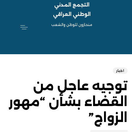
التجمع المدني
الوطني العراقي
منحازون للوطن والشعب
hed
ED
on:
IN:
اخبار
توجيه عاجل من
القضاء بشأن “مهور
الزواج”