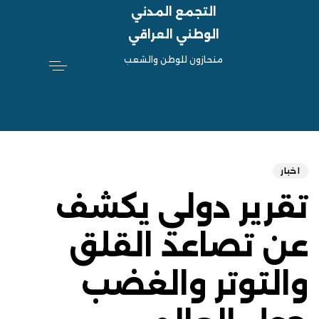
التجمع المدني
الوطني العراقي
منحازون للوطن والشعب
hed
ED
on:
IN:
اخبار
تقرير دولي يكشف
عن تصاعد القلق
والتوتر والغضب