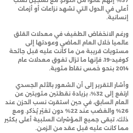
37% إنهم عانوا من التوتر، مع تسجيل نسب
أعلى في الدول التي تشهد نزاعات أو أزمات
إنسانية
.
ورغم الانخفاض الطفيف في معدلات القلق
عالميا خلال العام الماضي وعودتها إلى
مستويات قريبة من ما كانت عليه قبل جائحة
كوفيد-19، فإنها ما تزال تفوق معدلات عام
2014 بنحو خمس نقاط مئوية
.
وأشار التقرير إلى أن الشعور بالألم الجسدي
ارتفع إلى 32%، بزيادة نقطتين مئويتين عن
العام السابق، في حين استقرت نسب الحزن عند
26% والغضب عند 22% دون تغيّر يُذكر. ومع
ذلك، تبقى جميع المؤشرات السلبية أعلى بكثير
مما كانت عليه قبل عقد من الزمن
.