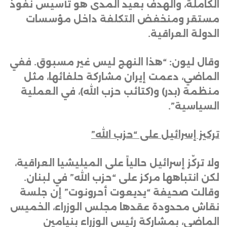
الكاملة، والهدف بعيد المدى هو تأسيس نفوذ
مستقر ومنخفض التكلفة داخل مؤسسات
الدولة العراقية
.
وقال ليون: “هذا النهج ليس غير مسبوق. ففي
الماضي، دعمت إيران مشاركة حلفائها، مثل
منظمة (بدر) و(كتائب حزب الله)، في العملية
السياسية”
.
تركيز إسرائيل على “حزب الله”
ولا تركّز إسرائيل حالياً على الميليشيا العراقية،
لكن انتباهها مركز على “حزب الله” في لبنان.
وقالت صحيفة “يديعوت أحرونوت” إن جلسة
نقاش محدودة عقدها مجلس الوزراء، الخميس
الماضي، بمشاركة رئيس الوزراء بنيامين