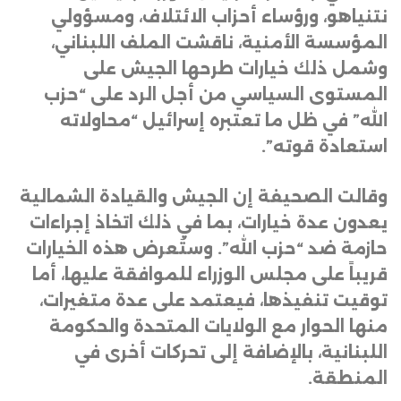
نتنياهو، ورؤساء أحزاب الائتلاف، ومسؤولي
المؤسسة الأمنية، ناقشت الملف اللبناني،
وشمل ذلك خيارات طرحها الجيش على
المستوى السياسي من أجل الرد على “حزب
الله” في ظل ما تعتبره إسرائيل “محاولاته
استعادة قوته”
.
وقالت الصحيفة إن الجيش والقيادة الشمالية
يعدون عدة خيارات، بما في ذلك اتخاذ إجراءات
حازمة ضد “حزب الله”. وستُعرض هذه الخيارات
قريباً على مجلس الوزراء للموافقة عليها، أما
توقيت تنفيذها، فيعتمد على عدة متغيرات،
منها الحوار مع الولايات المتحدة والحكومة
اللبنانية، بالإضافة إلى تحركات أخرى في
المنطقة
.