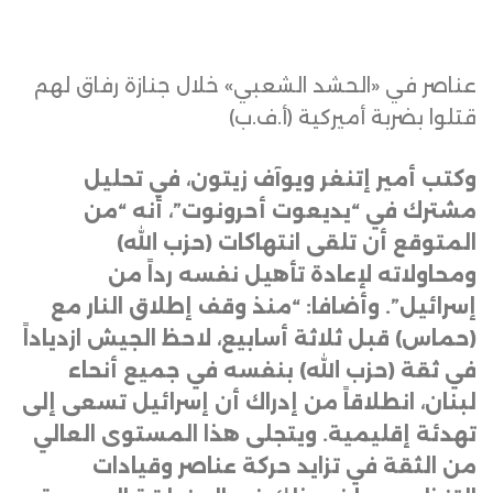
عناصر في «الحشد الشعبي» خلال جنازة رفاق لهم
قتلوا بضربة أميركية (أ.ف.ب)
وكتب أمير إتنغر ويوآف زيتون، في تحليل
مشترك في “يديعوت أحرونوت”، أنه “من
المتوقع أن تلقى انتهاكات (حزب الله)
ومحاولاته لإعادة تأهيل نفسه رداً من
إسرائيل”. وأضافا: “منذ وقف إطلاق النار مع
(حماس) قبل ثلاثة أسابيع، لاحظ الجيش ازدياداً
في ثقة (حزب الله) بنفسه في جميع أنحاء
لبنان، انطلاقاً من إدراك أن إسرائيل تسعى إلى
تهدئة إقليمية. ويتجلى هذا المستوى العالي
من الثقة في تزايد حركة عناصر وقيادات