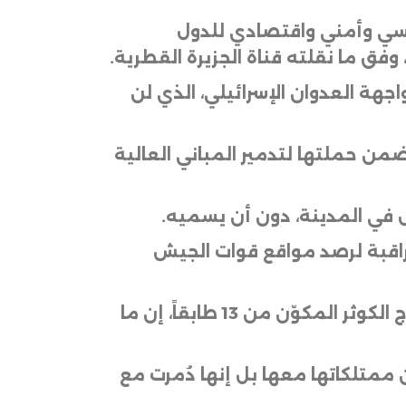
ياسي وأمني واقتصادي للدول
 وفق ما نقلته قناة الجزيرة القطرية
.
جهة العدوان الإسرائيلي، الذي لن
ن حملتها لتدمير المباني العالية
س في المدينة، دون أن يسميه
.
راقبة لرصد مواقع قوات الجيش
وتقول الشيف الشهيرة على مواقع التواصل الاجتماعي سماح حبوب، والتي كانت تقطن برج الكوثر المكوّن من 13 طابقاً، إن ما
ممتلكاتها معها بل إنها دُمرت مع