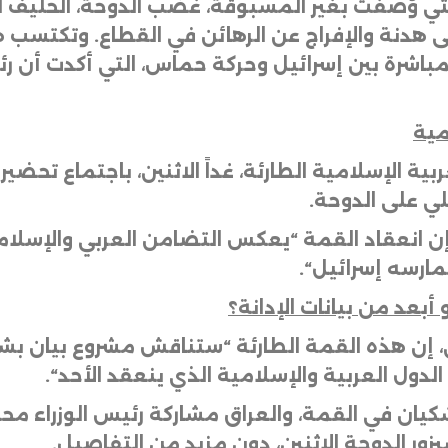
ة، التي وُصفت بغير المسبوقة، غضب الدوحة، الحلي
لى هدنة والإفراج عن الرهائن في القطاع. وتكتس
لمباشرة بين إسرائيل وحركة حماس، التي أكدت أن 
مية
الإسلامية الطارئة، غداً الاثنين، باجتماع تحضيري
لي على الدوحة
.
إن انعقاد القمة “يعكس التضامن العربي والإسلا
تمارسه إسرائيل
“.
بعد من بيانات الإدانة؟
 إن هذه القمة الطارئة “ستناقش مشروع بيان بشأ
الدول العربية والإسلامية الذي ينعقد الأحد
“.
يان في القمة، والعراق مشاركة رئيس الوزراء محم
زور الدوحة الاثنين، دون مزيد من التفاصيل
.