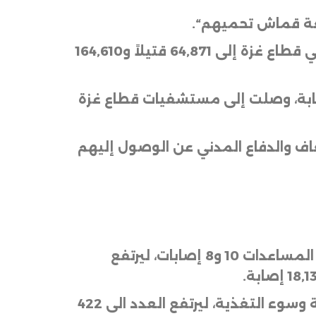
قطعة قماش تحميهم
“.
وفي سياق منفصل، أعلنت مصادر طبية في قطاع غزة، اليوم الأحد، ارتفاع حصيلة الحرب في قطاع غزة إلى 64,871 قتيلاً و164,610
لة الانباء الفلسطينية (وفا)، أن المصادر الطبية أعلنت عن 68 قتيلاً و346 إصابة، وصلت إلى مستشفيات قطاع غزة
عاف والدفاع المدني عن الوصول إليهم
وبينت الوكالة أنه بلغ عدد ما وصل إلى المستشفيات خلال الـ24 ساعة الماضية من قتلى المساعدات 10 و8 إصابات، ليرتفع
.
كما سجلت مستشفيات قطاع غزة، خلال الساعات الـ24 الماضية، حالتي وفاة نتيجة المجاعة وسوء التغذية، ليرتفع العدد الى 422