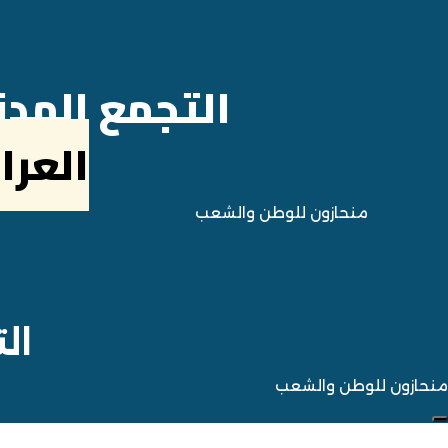
Ski
Ski
link
t
primar
navigatio
Ski
التجمع المد
t
conten
العرا
منحازون للوطن والشعب
ال
منحازون للوطن والشعب