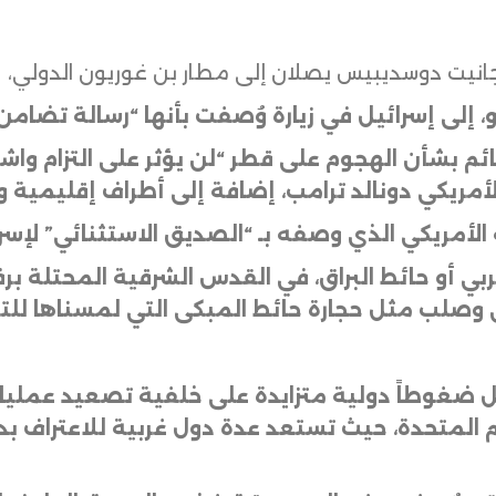
ه جانيت دوسديبيس يصلان إلى مطار بن غوريون الدولي،
يو، إلى إسرائيل في زيارة وُصفت بأنها “رسالة تضام
ائم بشأن الهجوم على قطر “لن يؤثر على التزام واش
لأمريكي دونالد ترامب، إضافة إلى أطراف إقليمية و
ية الأمريكي الذي وصفه بـ “الصديق الاستثنائي” لإسرا
ربي أو حائط البراق، في القدس الشرقية المحتلة ب
ي وصلب مثل حجارة حائط المبكى التي لمسناها للت
ئيل ضغوطاً دولية متزايدة على خلفية تصعيد عمليا
م المتحدة، حيث تستعد عدة دول غربية للاعتراف 