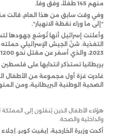
منهم 145 طفلاً، وفق وفا
.
وفي وقت سابق من هذا العام، قالت منظ
“إلى ما وراء نقطة الانهيار
“.
وأعلنت إسرائيل أنها تُوسّع جهودها ل
2023، والذي أسفر عن مقتل نحو 1200 شخص واحتجاز 251 آخرين
بريطانيا تستذكر انتدابها على فلسطين 
غادرت غزة أول مجموعة من الأطفال ال
الصحية الوطنية البريطانية، ومن المت
هؤلاء الأطفال الذين يُنقلون إلى المملكة 
والداخلية والصحة.
أكدت وزيرة الخارجية، إيفيت كوبر، إجل