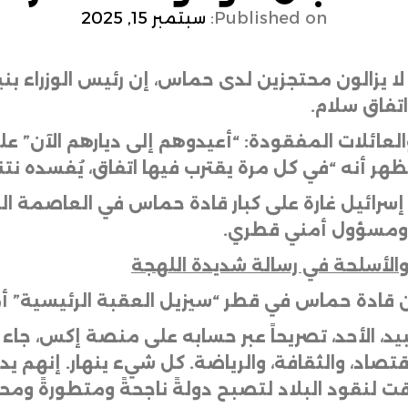
Published on:
سبتمبر 15, 2025
 لا يزالون محتجزين لدى حماس، إن رئيس الوزراء بن
تفاق سلام
.
ائلات المفقودة: “أعيدوهم إلى ديارهم الآن” على
ظهر أنه “في كل مرة يقترب فيها اتفاق، يُفسده نتن
سرائيل غارة على كبار قادة حماس في العاصمة ال
ومسؤول أمني قطري
.
الأسلحة في رسالة شديدة اللهجة
 قادة حماس في قطر “سيزيل العقبة الرئيسية” أما
 لبيد، الأحد، تصريحاً عبر حسابه على منصة إكس، جا
اقتصاد، والثقافة، والرياضة. كل شيء ينهار. إنهم 
وقت لنقود البلاد لتصبح دولةً ناجحةً ومتطورةً ومحب