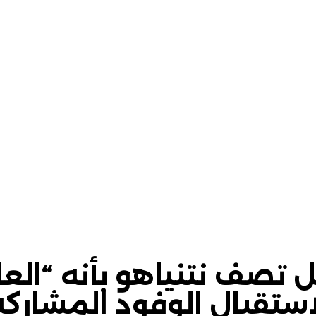
تصف نتنياهو بأنه “العائ
تقبال الوفود المشاركة 