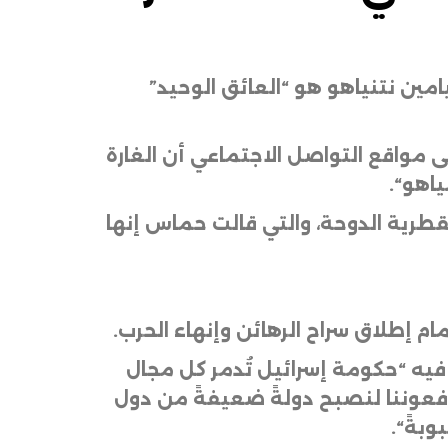
يامين نتنياهو هو “العائق الوحيد”
 مواقع التواصل الاجتماعي أن الغارة
ياهو
“.
قطرية الدوحة، والتي قالت حماس إنها
م إطلاق سراح الرهائن وإنهاء الحرب
.
ء فيه “حكومة إسرائيل تُدمر كل مجال
يدفعوننا لنصبح دولةً ضعيفةً من دول
وبةً
“.