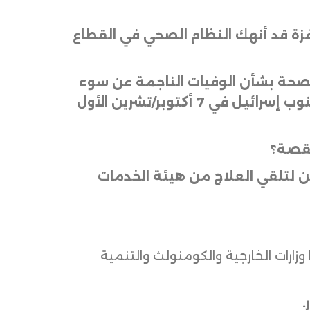
زة قد أنهك النظام الصحي في القطاع
الصحة بشأن الوفيات الناجمة عن سوء
التغذية. شنّ الجيش الإسرائيلي حملته على غزة رداً على الهجوم الذي شنّته حماس على جنوب إسرائيل في 7 أكتوبر/تشرين الأول
لقصة؟
 لتلقي العلاج من هيئة الخدمات
زارات الخارجية والكومنولث والتنمية
.