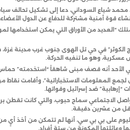
قي، محمد شياع السوداني، دعا إلى تشكيل تحالف س
 إنشاء قوة أمنية مشتركة للدفاع عن الدول الأعضاء،
تلك “العديد من الأوراق التي يمكن استخدامها لموا
لكوثر” في حي تل الهوى جنوب غرب مدينة غزة، ضم
عسكرية، وهو ما تنفيه الحركة
.
يلي الأحد أنه قصف مبنى شاهقاً “استخدمته” حما
 لجمع المعلومات الاستخباراتية”، وأقامت نقاط م
 “إرهابية” ضد إسرائيل وقواتها
.
 أقل من عشرين دقيقة
.
وم على بي بي سي، أنها لم تتمكن من أخذ أيٍ من 
ها وعائلتها المكونة من ستة أفراد
.