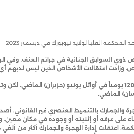
 المحكمة العليا لولاية نيويورك في ديسمبر 2023
اص ذوي السوابق الجنائية في جرائم العنف. وفي ا
وبلغت الاعتقالات ذروتها بمعدل نحو 1200 يومياً في أوائل يونيو (حزيران
سان) الماضي
.
ة والجمارك بالتنميط العنصري غير القانوني، أصدرت 
على عرقه أو إثنيته أو وجوده في مكان معين. واس
حكمة، اعتقلت إدارة الهجرة والجمارك أكثر من أ