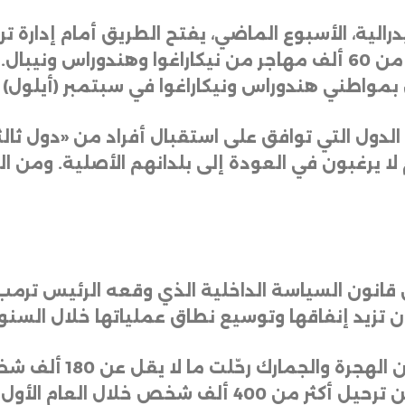
لية، الأسبوع الماضي، يفتح الطريق أمام إدارة ترم
من الترحيل وإلغاء تصاريح العمل لأكثر من 60 ألف مهاجر من نيكاراغ
 بمواطني هندوراس ونيكاراغوا في سبتمبر (أيلول)
الدول التي توافق على استقبال أفراد من «دول ثا
لا يرغبون في العودة إلى بلدانهم الأصلية. ومن ا
ار إضافية من قانون السياسة الداخلية الذي وقعه الرئيس 
أن تزيد إنفاقها وتوسيع نطاق عملياتها خلال السنو
وتشير الأرقام إلى أن 
في يناير الماضي. وبالوتيرة الحالية، يمكن ترحيل أكثر من