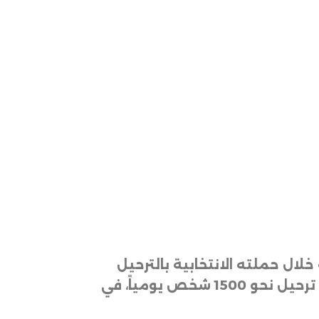
ال حملته الانتخابية بالترحيل
الجماعي للمهاجرين غير النظاميين، التي وصلت إلى ذروتها خلال أغسطس (آب) الحالي، مع ترحيل نحو 1500 شخص يومياً، في