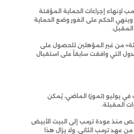
ب لإنهاء إجراءات الحماية المؤقتة
وا وهندوراس ونيبال. وينهي الحكم على الفور وضع الحماية
 المقبل
.
لثة» من غير المؤهلين للحصول على
لدول التي وافقت سابقاً على استقبال
ترمب في يوليو (تموز) الماضي، يُمكن
ات المقبلة
.
أجهزة تنفيذ قوانين الهجرة والجمارك رحّلت ما لا يقل عن 180 ألف شخص منذ عودة ترمب إلى البيت الأبيض
 400 ألف شخص خلال العام الأول من عهد ترمب الثاني. ولا يزال هذا