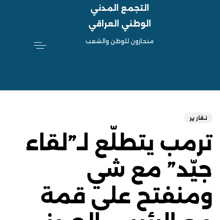
التجمع المدني
الوطني العراقي
منحازون للوطن والشعب
hed
ED
on:
IN:
تقارير
ترمب يتطلّع لـ”لقاء
جيّد” مع شي
ومنفتح على قمة