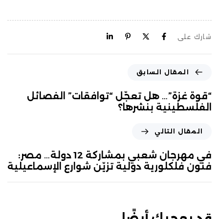
شارك على
المقال السابق
“قوة غزة”… هل تعجّل “توافقات” الفصائل
الفلسطينية بنشرها؟
المقال التالي
في مهرجان شعبي بمشاركة 12 دولة… مصر:
فنون فلكلورية دولية تزيّن شوارع الإسماعيلية
قد يعجبك أيضًا