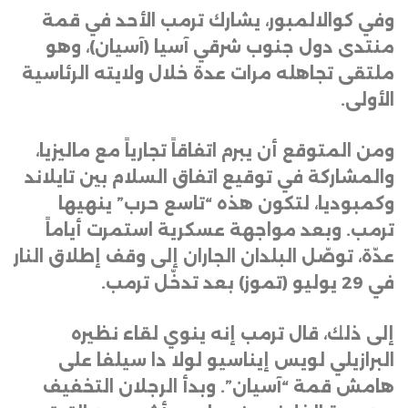
وفي كوالالمبور، يشارك ترمب الأحد في قمة
منتدى دول جنوب شرقي آسيا (آسيان)، وهو
ملتقى تجاهله مرات عدة خلال ولايته الرئاسية
الأولى
.
ومن المتوقع أن يبرم اتفاقاً تجارياً مع ماليزيا،
والمشاركة في توقيع اتفاق السلام بين تايلاند
وكمبوديا، لتكون هذه “تاسع حرب” ينهيها
ترمب. وبعد مواجهة عسكرية استمرت أياماً
عدّة، توصّل البلدان الجاران إلى وقف إطلاق النار
في 29 يوليو (تموز) بعد تدخّل ترمب
.
إلى ذلك، قال ترمب إنه ينوي لقاء نظيره
البرازيلي لويس إيناسيو لولا دا سيلفا على
هامش قمة “آسيان”. وبدأ الرجلان التخفيف