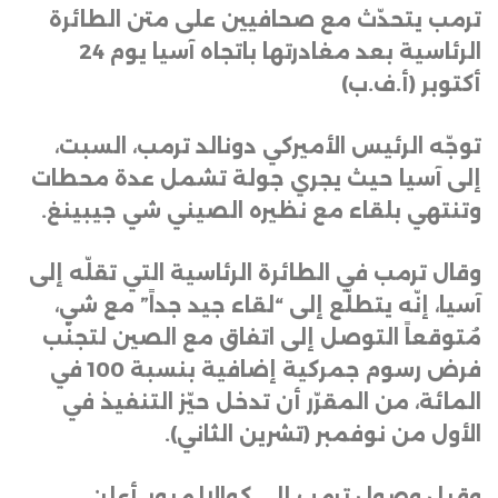
ترمب يتحدّث مع صحافيين على متن الطائرة
الرئاسية بعد مغادرتها باتجاه آسيا يوم 24
أكتوبر (أ.ف.ب)
توجّه الرئيس الأميركي دونالد ترمب، السبت،
إلى آسيا حيث يجري جولة تشمل عدة محطات
وتنتهي بلقاء مع نظيره الصيني شي جيبينغ
.
وقال ترمب في الطائرة الرئاسية التي تقلّه إلى
آسيا، إنّه يتطلّع إلى “لقاء جيد جداً” مع شي،
مُتوقعاً التوصل إلى اتفاق مع الصين لتجنّب
فرض رسوم جمركية إضافية بنسبة 100 في
المائة، من المقرّر أن تدخل حيّز التنفيذ في
الأول من نوفمبر (تشرين الثاني)
.
وقبل وصول ترمب إلى كوالالمبور، أعلن