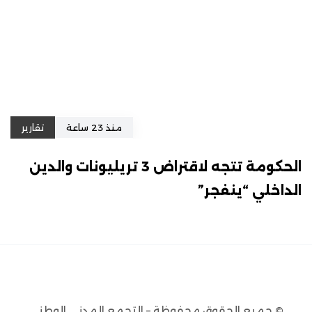
منذ 23 ساعة
تقارير
الحكومة تتجه لاقتراض 3 تريليونات والدين
الداخلي “ينفجر”
© جميع الحقوق محفوظة – التجمع المدني الوطني