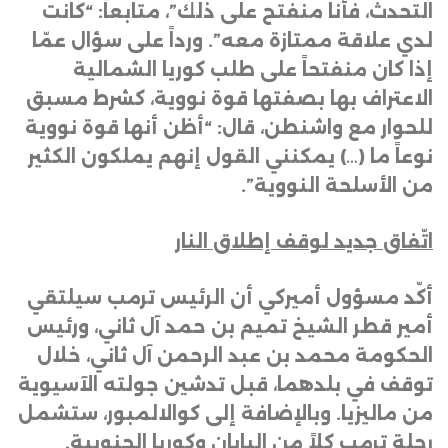
التحدث، فأنا منفتح على ذلك”، متابعاً: “كانت
لدي علاقة ممتازة معه”. ورداً على سؤال عمّا
إذا كان منفتحاً على طلب كوريا الشمالية
الاعتراف بها بصفتها قوة نووية، كشرط مسبق
للحوار مع واشنطن، قال: “أظن أنها قوة نووية
نوعاً ما (…) يمكنني القول إنهم يملكون الكثير
من الأسلحة النووية”
.
اتّفاق جديد لوقف إطلاق النار
أكّد مسؤول أميركي أن الرئيس ترمب سيلتقي
أمير قطر الشيخ تميم بن حمد آل ثاني، ورئيس
الحكومة محمد بن عبد الرحمن آل ثاني، خلال
توقف في بلدهما، قبل تدشين جولته الآسيوية
من ماليزيا. وبالإضافة إلى كوالالمبور، ستشمل
رحلة ترمب كلاً من اليابان وكوريا الجنوبية
.