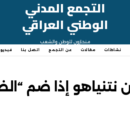
التجمع المدني
الوطني العراقي
منحازون للوطن والشعب
نشاطات
مقالات
عن التجمع
اتصل بنا
فيديو
 نتنياهو إذا ضم “ا