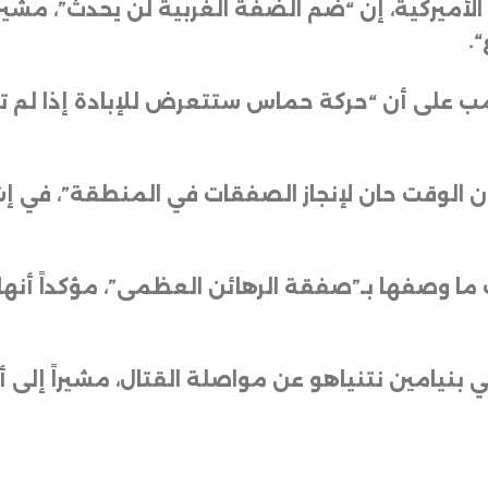
لأميركية، إن “ضم الضفة الغربية لن يحدث”، مشيراً
“.
على أن “حركة حماس ستتعرض للإبادة إذا لم تلتزم
وأن الوقت حان لإنجاز الصفقات في المنطقة”، في إ
ت ما وصفها بـ”صفقة الرهائن العظمى”، مؤكداً أ
ي بنيامين نتنياهو عن مواصلة القتال، مشيراً إلى أ