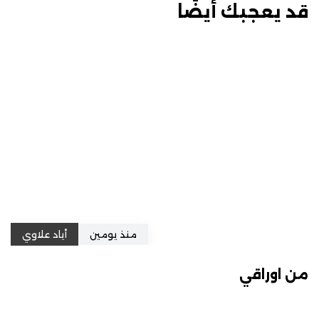
قد يعجبك أيضًا
منذ يومين
أياد علاوي
من اوراقي