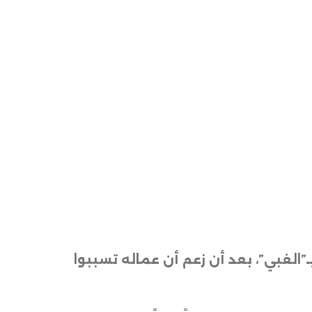
بـ”الغبي”، بعد أن زعم أن عماله تسببوا