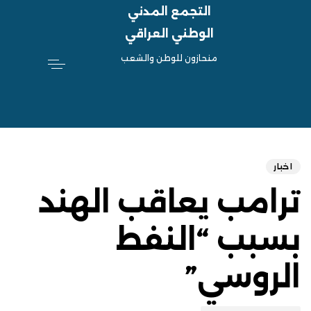
التجمع المدني
الوطني العراقي
منحازون للوطن والشعب
hed
ED
on:
IN:
اخبار
ترامب يعاقب الهند
بسبب “النفط
الروسي”