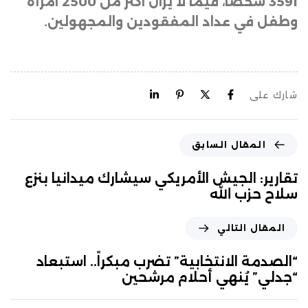
3591 شخصا، فيما لا يزال اكثر من 2500 امرأة
وطفل في عداد المفقودين والمجهولين.
شارك على
المقال السابق
تقارير: الجيش الأمريكي سيشارك ميدانيا بنزع
سلاح حزب الله
المقال التالي
“الصدمة الانتخابية” تضرب مبكراً.. استبعاد
“جدلي” يُنهي أحلام مرشحين