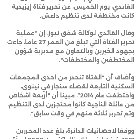
القائدي، يوم الخميس، عن تحرير فتاة إيزيدية
كانت مختطفة لدى تنظيم داعش
.
وقال القائدي لوكالة شفق نيوز، إن “عملية
تحرير الفتاة التي تبلغ من العمر 27 عاما، جاءت
بجهود الخيرين وبالتعاون مع مديرية شؤون
المختطفين والمختطفات
“.
وأضاف أن “الفتاة تنحدر من إحدى المجمعات
السكنية التابعة لقضاء سنجار في نينوى،
واختطفت عام 2014″، مبينا أن “أربعة اشخاص
من عائلة الناجية كانوا محتجزين لدى التنظيم،
وتم تحرير ثلاثة منهم في وقت سابق
“.
ووفقا لاحصائيات الدائرة، بلغ عدد المحررين