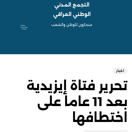
التجمع المدني
الوطني العراقي
منحازون للوطن والشعب
hed
ED
on:
IN:
اخبار
تحرير فتاة إيزيدية
بعد 11 عاما على
اختطافها