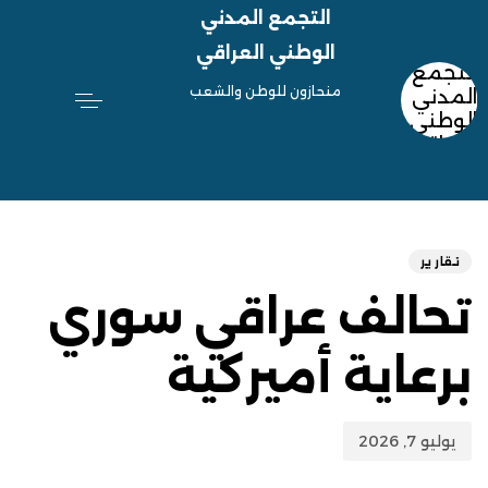
التجمع المدني
الوطني العراقي
منحازون للوطن والشعب
hed
ED
on:
IN:
تقارير
تحالف عراقي سوري
برعاية أميركية
يوليو 7, 2026