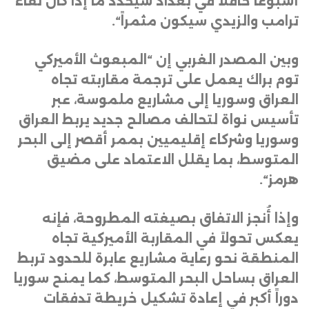
أسبوعاً حافلاً في بغداد سيحدد ما إذا كان لقاء
ترامب والزيدي سيكون مثمراً
“.
وبين المصدر الغربي إن “المبعوث الأميركي
توم براك يعمل على ترجمة مقاربته تجاه
العراق وسوريا إلى مشاريع ملموسة، عبر
تأسيس نواة لتحالف مصالح جديد يربط العراق
وسوريا وشركاء إقليميين بممر أقصر إلى البحر
المتوسط، بما يقلل الاعتماد على مضيق
هرمز
“.
وإذا أُنجز الاتفاق بصيغته المطروحة، فإنه
يعكس تحولاً في المقاربة الأميركية تجاه
المنطقة نحو رعاية مشاريع عابرة للحدود تربط
العراق بساحل البحر المتوسط، كما يمنح سوريا
دوراً أكبر في إعادة تشكيل خريطة تدفقات