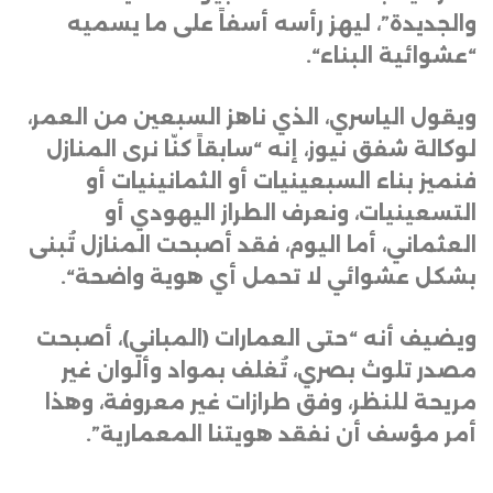
والجديدة”، ليهز رأسه أسفاً على ما يسميه
“عشوائية البناء
“.
ويقول الياسري، الذي ناهز السبعين من العمر،
لوكالة شفق نيوز، إنه “سابقاً كنّا نرى المنازل
فنميز بناء السبعينيات أو الثمانينيات أو
التسعينيات، ونعرف الطراز اليهودي أو
العثماني، أما اليوم، فقد أصبحت المنازل تُبنى
بشكل عشوائي لا تحمل أي هوية واضحة
“.
ويضيف أنه “حتى العمارات (المباني)، أصبحت
مصدر تلوث بصري، تُغلف بمواد وألوان غير
مريحة للنظر، وفق طرازات غير معروفة، وهذا
أمر مؤسف أن نفقد هويتنا المعمارية”.