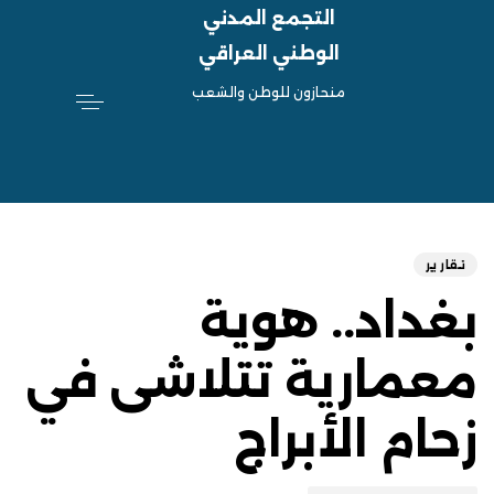
التجمع المدني
الوطني العراقي
منحازون للوطن والشعب
hed
ED
on:
IN:
تقارير
بغداد.. هوية
معمارية تتلاشى في
زحام الأبراج