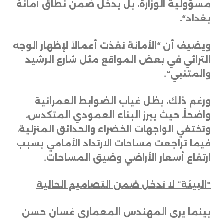
مسؤولية الوزارة، بل يدخل ضمن نطاق أمانة
بغداد
“.
ويضيف أن “الأمانة نفذت أعمالاً لإظهار الوجه
التراثي في بعض المواقع مثل شارع الرشيد
والمتنبي
“.
ورغم ذلك، يظل غياب الضوابط العمرانية
واضحاً، حيث يبرز البناء العمودي المتكدس،
وتختفي الواجهات الخضراء والحدائق المنزلية،
فيما تراجعت مساحات الارتداد الأمامي بسبب
ارتفاع أسعار الأراضي وضيق المساحات
.
“
البيئة” لا تدخل ضمن التصاميم الحالية
بينما يرى المهندس المعماري غسان حسن