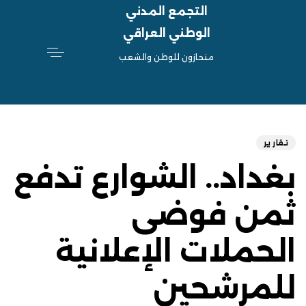
التجمع المدني
الوطني العراقي
منحازون للوطن والشعب
hed
ED
on:
IN:
تقارير
بغداد.. الشوارع تدفع
ثمن فوضى
الحملات الإعلانية
للمرشحين