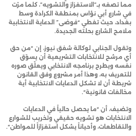
مما تصفه بـ”الاستفزاز والتشويه”، كلما مرّت
في شارع أبي نؤاس بمنطقة الكرادة وسط
بغداد، حيث تغطي “فوضى” الدعاية الانتخابية
ملامح الشارع بحلته الجديدة
.
وتقول الجنابي لوكالة شفق نيوز، إن “من حق
أي مرشح للانتخابات التشريعية أن يسوّق
نفسه ويطرح برنامجه الانتخابي ويعلّق صوره
للتعريف به، وهذا أمر مشروع وفق القانون
شريطة أن لا تشكل الدعايات الانتخابية أية
مخالفات قانونية
“.
وتضيف، أن “ما يحصل حالياً في الدعايات
الانتخابات هو تشويه حقيقي وتخريب للشوارع
والتقاطعات، وأحياناً يشكل استفزازاً للمواطن
“.