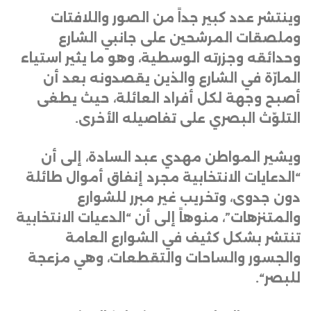
وينتشر عدد كبير جداً من الصور واللافتات
وملصقات المرشحين على جانبي الشارع
وحدائقه وجزرته الوسطية، وهو ما يثير استياء
المارّة في الشارع والذين يقصدونه بعد أن
أصبح وجهة لكل أفراد العائلة، حيث يطغى
التلوّث البصري على تفاصيله الأخرى
.
ويشير المواطن مهدي عبد السادة، إلى أن
“الدعايات الانتخابية مجرد إنفاق أموال طائلة
دون جدوى، وتخريب غير مبرر للشوارع
والمتنزهات”، منوهاً إلى أن “الدعيات الانتخابية
تنتشر بشكل كثيف في الشوارع العامة
والجسور والساحات والتقطعات، وهي مزعجة
للبصر
“.