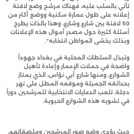
تأتي بالسلب عليه، فهناك مرشح وضع لافتة
إعلانه على طول عمارة سكنية ووضع أكثر من
50 لافتة بين شارع وشارع، وهذا بالذات يطرح
أسئلة كثيرة حول مصدر أموال هذه الإعلانات
وبذلك يخشى المواطن انتخابه
“.
وتبذل السلطات المحلية في بغداد جهوداً
واضحة في حملات الإعمار وإعادة تأهيل
الشوارع، ومنها شارع أبي نؤاس، الذي يمتاز
بحدائقه الجميلة وموقعه المطل على نهر
دجلة، تلعب الدعايات الانتخابية للمرشحين دوراً
في تشويه هذه الشوارع الحيوية
.
حيث يؤدي وضع صور المرشحين وملصقاتهم،