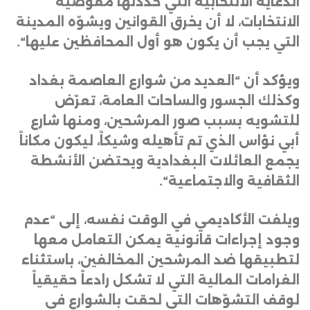
الدعاية الانتخابية التي حددتها مفوضية
الانتخابات، لا أن يخرق القوانين ويشوّه المدينة
التي يجب أن يكون هو أول المحافظين عليها
“.
ويؤكد أن “العديد من شوارع العاصمة بغداد
وكذلك الجسور والساحات العامة، تعرّض
للتشويه بسبب صور المرشحين، ومنها شارع
أبي نؤاس الذي تم تأهيله وشيكاً، ليكون مكاناً
يجمع العائلات البغدادية ويحتضن الأنشطة
الثقافية والاجتماعية
“.
ويلفت الأكاديمي في الوقت نفسه، إلى “عدم
وجود إجراءات قانونية يمكن التعامل معها
لتطبيقها ضد المرشحين المخالفين، باستثناء
الغرامات المالية التي لا تشكل رادعاً حقيقياً
لوقف التشوّهات التي لحقت بالشوارع في