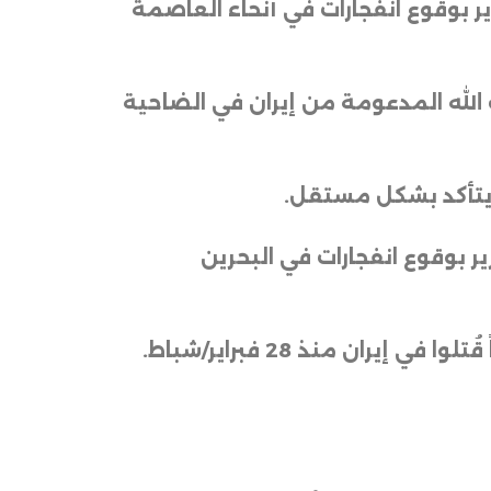
ير بوقوع انفجارات في أنحاء العاصمة
الله المدعومة من إيران في الضاحية
م يتأكد بشكل مستقل
.
ر بوقوع انفجارات في البحرين
، ومقرها الولايات المتحدة، إن 1114 مدنياً قُتلوا في إيران منذ 28 فبراير/شباط.