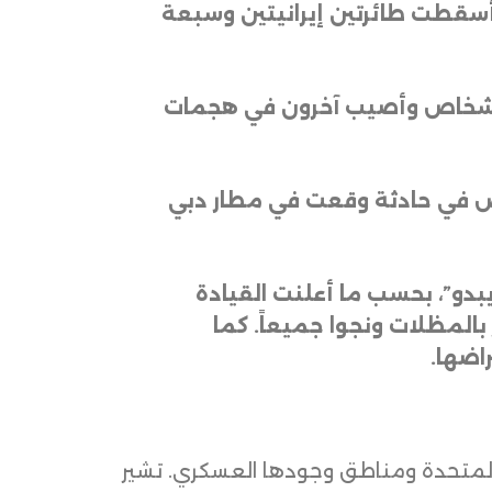
ا أسقطت طائرتين إيرانيتين وسبعة
ثة أشخاص وأصيب آخرون في هجمات
خاص في حادثة وقعت في مطار دبي
بدو”، بحسب ما أعلنت القيادة
بالمظلات ونجوا جميعاً. كما
راضها
.
 المتحدة ومناطق وجودها العسكري. تشير