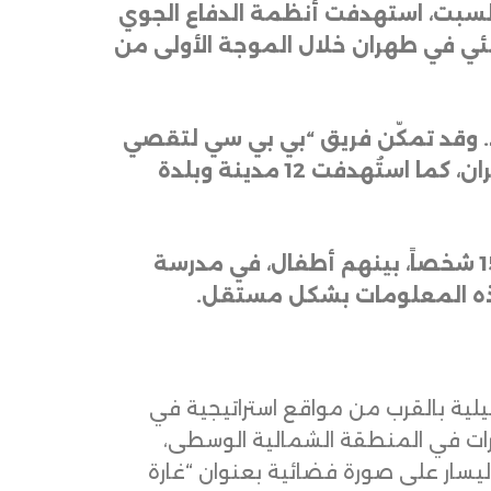
 السبت، استهدفت أنظمة الدفاع الجوي
منئي في طهران خلال الموجة الأولى من
د. وقد تمكّن فريق “بي بي سي لتقصي
الحقائق” حتى الآن من تأكيد أدلة بصرية على وقوع ضربات في 13 موقعاً مختلفاً داخل طهران، كما استُهدفت 12 مدينة وبلدة
وفي مدينة ميناب جنوب إيران، أفادت وسائل إعلام رسمية إيرانية بمقتل ما لا يقل عن 153 شخصاً، بينهم أطفال، في مدرسة
 هذه المعلومات بشكل مستقل
.
لية بالقرب من مواقع استراتيجية في
تخبارات في المنطقة الشمالية الوسطى،
ليسار على صورة فضائية بعنوان “غارة