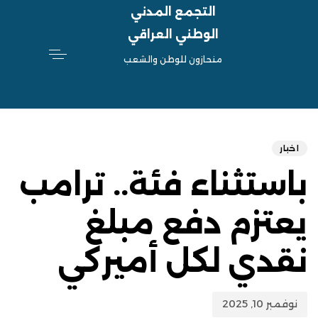
التجمع المدني
الوطني العراقي
منحازون للوطن والشعب
hed
ED
on:
IN:
اخبار
باستثناء فئة.. ترامب
يعتزم دفع مبلغ
نقدي لكل أميركي
نوفمبر 10, 2025