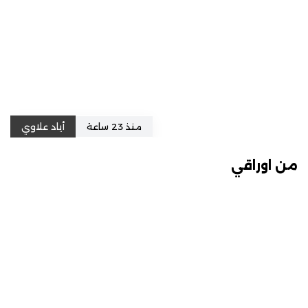
منذ 23 ساعة
أياد علاوي
من اوراقي