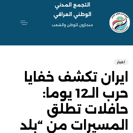
التجمع المدني
الوطني العراقي
منحازون للوطن والشعب
hed
ED
on:
IN:
اخبار
ايران تكشف خفايا
حرب الـ12 يوما:
حافلات تطلق
المسيرات من “بلد