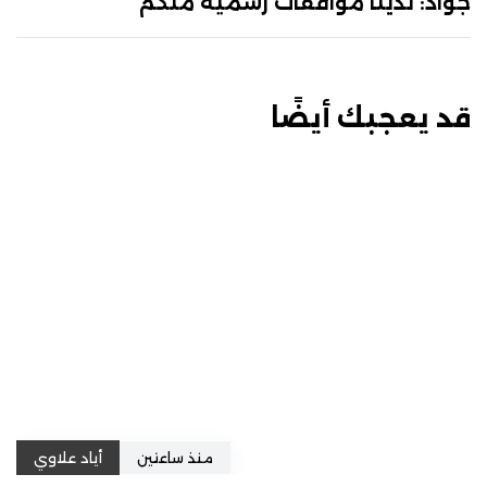
جواد: لدينا موافقات رسمية منكم
قد يعجبك أيضًا
منذ ساعتين
أياد علاوي