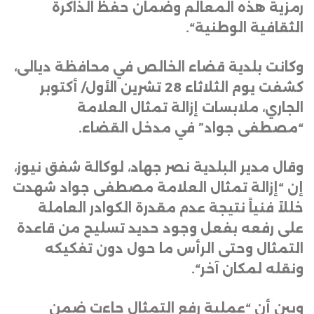
رمزية هذه المعالم وضمان حفظ الذاكرة
الثقافية الوطنية
“.
وكانت بلدية قضاء الخالص في محافظة ديالى،
كشفت يوم الثلاثاء 28 تشرين الأول/ أكتوبر
الجاري، ملابسات إزالة تمثال العلامة
“مصطفى جواد” في مدخل القضاء
.
وقال مدير البلدية نصر جهاد، لوكالة شفق نيوز،
إن “إزالة تمثال العلامة مصطفى جواد شهدت
خللاً فنياً نتيجة عدم مقدرة الكوادر العاملة
على رفعه بفعل وجود حديد تسليح من قاعدة
التمثال وحتى الرأس ما حول دون تفكيكه
ونقله لمكان آخر
“.
وبين أن “عملية رفع التمثال جاءت ضمن