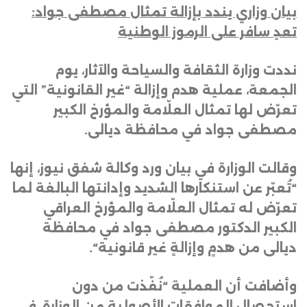
بيان وزاري يندد بإزالة تمثال مصطفى جواد:
تعدٍ سافر على الرموز الوطنية
نددت وزارة الثقافة والسياحة والآثار، يوم
الجمعة، عملية هدم وإزالة “غير القانونية” التي
تعرّض لها تمثال العلّامة والمؤرخ الكبير
مصطفى جواد في محافظة ديالى
.
وقالت الوزارة في بيان ورد وكالة شفق نيوز، إنها
“تُعبّر عن استنكارها الشديد وإدانتها البالغة لما
تعرّض له تمثال العلّامة والمؤرخ العراقي
الكبير الدكتور مصطفى جواد في محافظة
ديالى من هدمٍ وإزالةٍ غير قانونية
“.
وأضافت أن العملية “نُفّذت من دون
استحصال الموافقات الأصولية من الوزارة، في