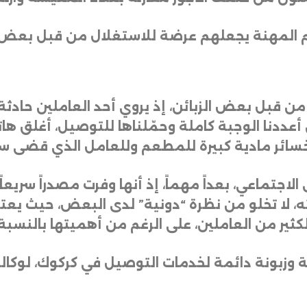
ظم المهنة يجعلهم عرضة للاستغلال من قبل بعض
من قبل بعض الزبائن، إذ يروي أحد العاملين حادثة
، وبعد أن أعددنا الوجبة كاملة وحمّلناها للتوصيل، أغلق
سائر مادية كبيرة للمطعم وللعامل الذي قضى سا
تماعي، بعداً مهماً، إذ أنها وفرت مصدراً سريعاً ل
، لا تخلو من نظرة “دونية” لدى البعض، حيث يعتب
كثير من العاملين، على الرغم من أهميتها بالنسبة
 وزبونة دائمة لخدمات التوصيل في كركوك، لوكال