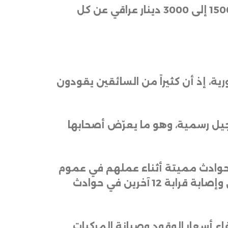
ويعتمد نظام العمل في الغالب على “القطعة”، أي أن العامل يتقاضى مبلغاً يتراوح بين 1500 إلى 3000 دينار عراقي عن كل
ية، إذ أن كثيراً من السائقين يقودون
سجيل رسمية، وهو ما يعرّض أصحابها
 حوادث مميتة أثناء عملهم في عموم
مناطق العراق، ومنها كركوك، حيث سجّلنا خلال العام الحالي وفاة نحو أربعة عمال ديليفري وإصابة قرابة 12 آخرين في حوادث
اع أسعار الوقود وصيانة المركبات
.