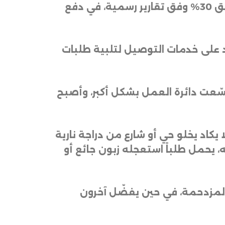
وساهمت البطالة المتزايدة بين الشباب في كركوك، والتي تجاوزت نسبتها في بعض المناطق 30% وفق تقارير رسمية، في دفع
اد على خدمات التوصيل لتلبية طلبات
ّعت دائرة العمل بشكل أكبر، وأصبح
يكاد يخلو حي أو شارع من دراجة نارية
 يحمل طلباً استعجله زبون جائع أو
ة المزدحمة، في حين يفضّل آخرون