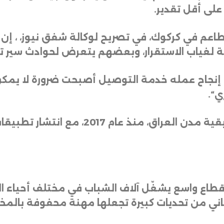
 على أقل تقدير
.
لمطاعم في كركوك، في تصريح لوكالة شفق نيوز، ، 
 لغياب الاستقرار، وبعضهم يتعرض لحوادث سير تؤث
 إنجاح عمله خدمة التوصيل أصبحت ضرورة لا يمكن
ي
“.
انتشرت مهنة “الديليفري” في كركوك وبقية م
ع واسع يشغّل آلاف الشباب في مختلف أحياء المد
اني من تحديات كبيرة تجعلها مهنة محفوفة بالمخ