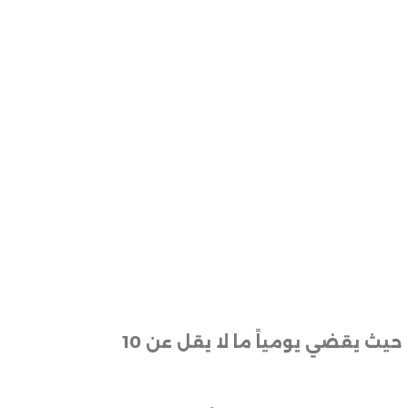
يعمل الشاب أحمد كريم (23 عاماً)، في مهنة إيصال الطلبات “ديليفري” منذ سنتين تقريباً، حيث يقضي يومياً ما لا يقل عن 10