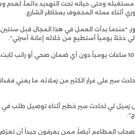
أن مستقبله وحتى حياته تحت التهديد دائماً، لعد
ري أثناء عمله المحفوف بمخاطر الشارع
.
 “عندما بدأت العمل في هذا المجال قبل سنتين، 
ي دخلاً يومياً أستطيع من خلاله إعانة أسرتي
“.
ويضيف، “المشكلة أنني أعمل أكثر من 10 ساعات يومياً دون أي ضمان صح
ادث سير على غرار الكثير من زملائه، ما يعني فق
 زميل لي لحادث سير خطير أثناء توصيل طلب في ا
ج
“.
صحاب المطاعم أيضاً، ممن يعرفون جيداً أن تعرّض