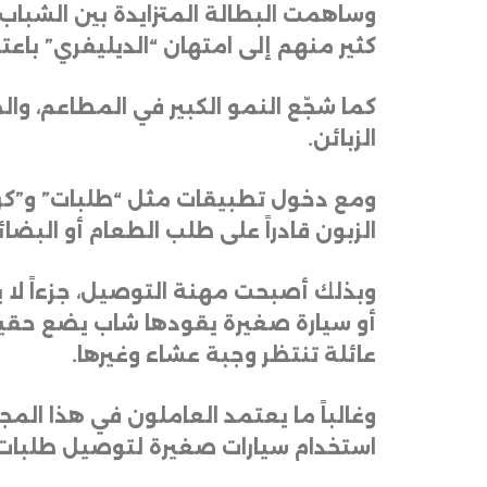
كثير منهم إلى امتهان “الديليفري” با
كما شجّع النمو الكبير في المطاعم، وا
الزبائن
.
ومع دخول تطبيقات مثل “طلبات” و”كري
الزبون قادراً على طلب الطعام أو البض
وبذلك أصبحت مهنة التوصيل، جزءاً لا يت
أو سيارة صغيرة يقودها شاب يضع حقيبة
عائلة تنتظر وجبة عشاء وغيرها
.
وغالباً ما يعتمد العاملون في هذا المج
استخدام سيارات صغيرة لتوصيل طلبات 