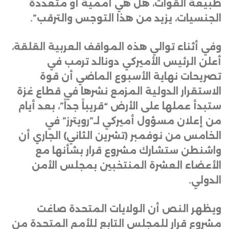
طبيعة القوات، هل هي أممية أو متعددة
الجنسيات، يزيد من هذا التوجس والترقب”
.
وفي أثناء توالي هذه المواقف العربية القلقة،
أعلن الرئيس الأميركي دونالد ترمب في
تصريحات نهاية الأسبوع الماضي أن قوة
الاستقرار الدولية المزمع نشرها في قطاع غزة
ستبدأ عملها على الأرض “قريباً جداً”، بعد أيام
من إعلان مسؤول أميركي لـ”رويترز” في
الخامس من نوفمبر (تشرين الثاني) الجاري أن
واشنطن ستشارك مشروع قرار بشأنها مع
الأعضاء العشرة المنتخبين بمجلس الأمن
الدولي
.
ويظهر النص أن الولايات المتحدة صاغت
مشروع قرار للمجلس التابع للأمم المتحدة من