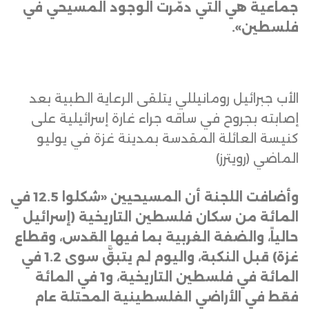
جماعية هي التي دمّرت الوجود المسيحي في
فلسطين
».
الأب جبرائيل رومانيللي يتلقى الرعاية الطبية بعد
إصابته بجروح في ساقه جراء غارة إسرائيلية على
كنيسة العائلة المقدسة بمدينة غزة في يوليو
الماضي (رويترز)
وأضافت اللجنة أن المسيحيين «شكلوا 12.5 في
المائة من سكان فلسطين التاريخية (إسرائيل
حالياً، والضفة الغربية بما فيها القدس، وقطاع
غزة) قبل النكبة، واليوم لم يتبقَّ سوى 1.2 في
المائة في فلسطين التاريخية، و1 في المائة
فقط في الأراضي الفلسطينية المحتلة عام