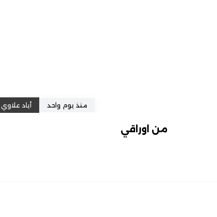
منذ يوم واحد
أياد علاوي
من اوراقي