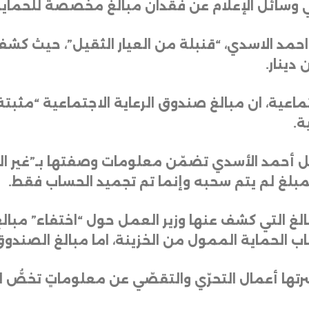
 وسائل الإعلام عن فقدان مبالغ مخصصة للحماية
احمد الاسدي، “قنبلة من العيار الثقيل”، حيث كشف
.
اعية، ان مبالغ صندوق الرعاية الاجتماعية “مثبتة ر
ية
.
لعمل أحمد الأسدي تضمّن معلومات وصفتها بـ”غير
لمبلغ لم يتم سحبه وإنما تم تجميد الحساب فقط
.
غ التي كشف عنها وزير العمل حول “اختفاء” مبالغ
اشرتها أعمال التحرّي والتقصّي عن معلوماتٍ تخصُّ ا