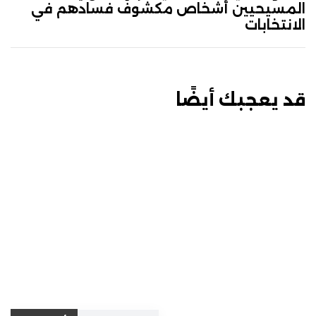
المسيحيين أشخاص مكشوفٌ فسادهم في
الانتخابات
قد يعجبك أيضًا