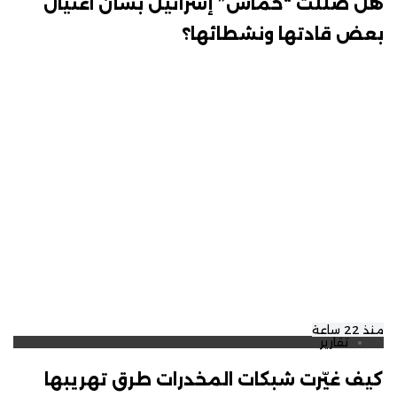
هل ضللت “حماس” إسرائيل بشأن اغتيال
بعض قادتها ونشطائها؟
منذ 22 ساعة
تقارير
كيف غيّرت شبكات المخدرات طرق تهريبها