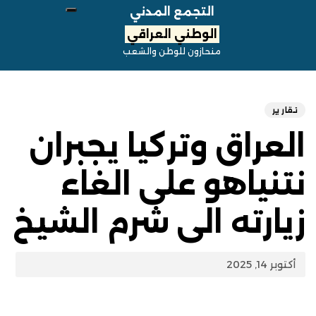
التجمع المدني
الوطني العراقي
منحازون للوطن والشعب
hed
ED
on:
IN:
تقارير
العراق وتركيا يجبران
نتنياهو على الغاء
زيارته الى شرم الشيخ
أكتوبر 14, 2025