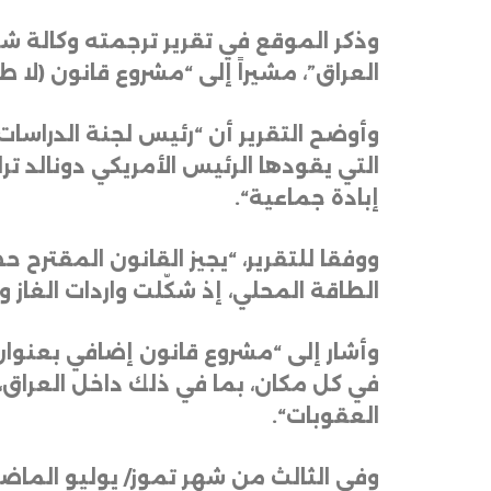
وذكر الموقع في تقرير ترجمته وكالة ش
العراق”، مشيراً إلى “مشروع قانون (لا 
وأوضح التقرير أن “رئيس لجنة الدراسات
التي يقودها الرئيس الأمريكي دونالد ترا
إبادة جماعية
“.
ووفقا للتقرير، “يجيز القانون المقترح 
الطاقة المحلي، إذ شكّلت واردات الغاز والكهرباء من إيران نحو 40%
وأشار إلى “مشروع قانون إضافي بعنوان (
في كل مكان، بما في ذلك داخل العراق
العقوبات
“.
وفي الثالث من شهر تموز/ يوليو الماضي