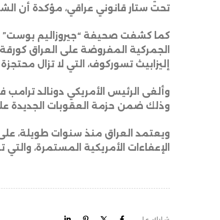
تحت ستار قانوني عراقي، مؤكدة أن الش
كما كشفت صحيفة “جيروزاليم بوست” العب
الجمركية المفروضة على العراق كورقة ض
إليزابيث تسوركوف، التي لا تزال محتجزة منذ أكثر من 860 يوماً ب
وألغى الرئيس الأمريكي دونالد ترامب في 
وذلك ضمن حزمة العقوبات الجديدة على
ويعتمد العراق منذ سنوات طويلة، على 
الإعفاءات الأمريكية المستمرة، والتي ت
شارك على