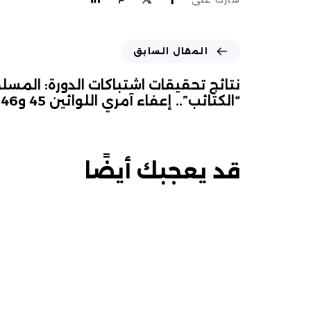
المقال السابق
نتائج تحقيقات اشتباكات الدورة: المس
“الكتائب”.. إعفاء آمري اللوائين 45 و46 بالحشد
قد يعجبك أيضًا