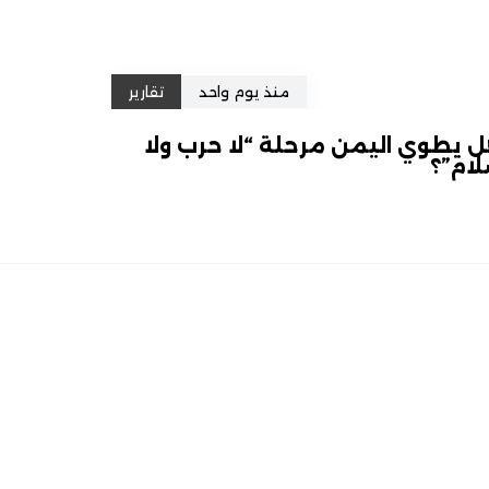
منذ يوم واحد
تقارير
 يطوي اليمن مرحلة “لا حرب ولا
ام”؟