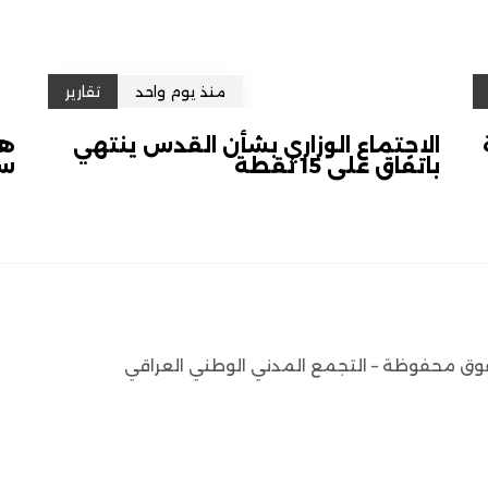
منذ يوم واحد
تقارير
الاجتماع الوزاري بشأن القدس ينتهي
هل
باتفاق على 15 نقطة
سل
وق محفوظة – التجمع المدني الوطني العراقي