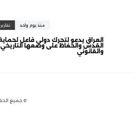
منذ يوم واحد
تقارير
العراق يدعو لتحرك دولي فاعل لحماية
القدس والحفاظ على وضعها التاريخي
والقانوني
© جميع الحق