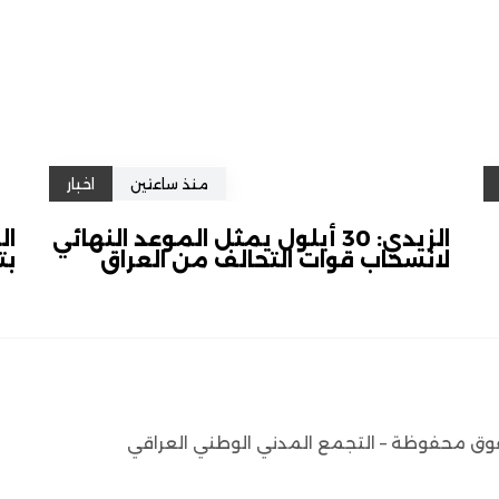
منذ ساعتين
اخبار
الزيدي: 30 أيلول يمثل الموعد النهائي
ال
لانسحاب قوات التحالف من العراق
بت
وق محفوظة – التجمع المدني الوطني العراقي