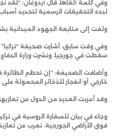
وفي كلمة ألقاها، قال أردوغان: “لقد ن
لبدء التحقيقات الرسمية لتحديد أسباب
ولفت إلى متابعة الجهود الميدانية بش
وفي وقت سابق، أشارت صحيفة “تركيا” إل
سقطت في جورجيا، ونشرت وزارة الدفاع 
وأضافت الصحيفة: “إن تحطم الطائرة ف
خارجي أو انفجار للذخائر المحمولة على 
وقد أعربت العديد من الدول عن تعازيها
وجاء في بيان للسفارة الروسية في تركيا 
فوق الأراضي الجورجية. نعرب عن تعازين