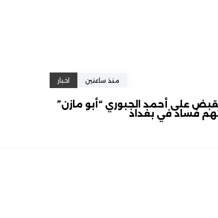
منذ ساعتين
اخبار
قبض على أحمد الجبوري “أبو مازن”
هم فساد في بغداد