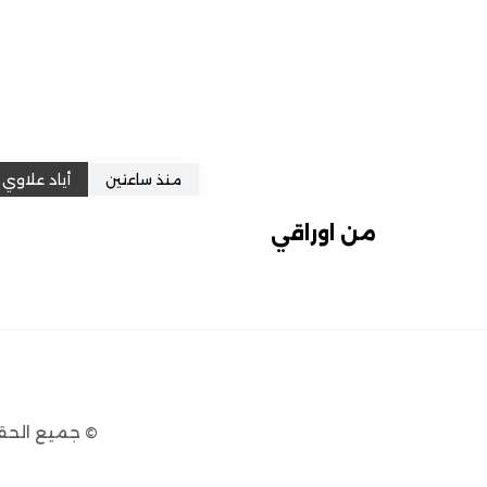
منذ ساعتين
أياد علاوي
من اوراقي
© جميع الحق