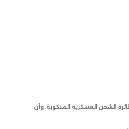
دوغان العثور على الصندوق الأسود وجثث 19 من ضحايا طائرة الشحن العسكرية المنكوبة، وأن