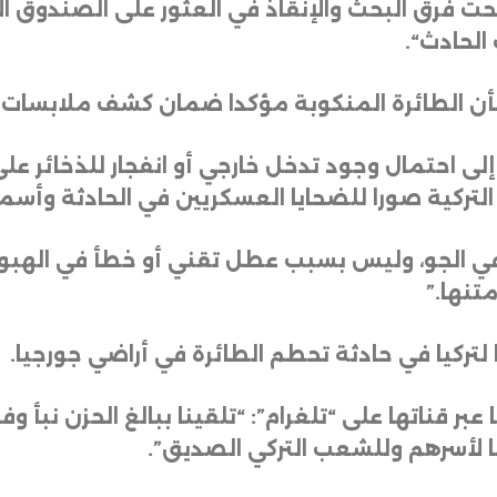
جحت فرق البحث والإنقاذ في العثور على الصندوق ا
 الحادث
“.
أن الطائرة المنكوبة مؤكدا ضمان كشف ملابسات ال
ى احتمال وجود تدخل خارجي أو انفجار للذخائر على 
التركية صورا للضحايا العسكريين في الحادثة وأسم
ي الجو، وليس بسبب عطل تقني أو خطأ في الهبوط،
متنها
.”
 لتركيا في حادثة تحطم الطائرة في أراضي جورجيا
.
عبر قناتها على “تلغرام”: “تلقينا ببالغ الحزن نبأ 
ا لأسرهم وللشعب التركي الصديق”.