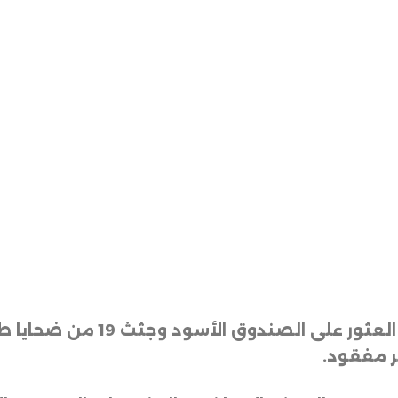
أعلن الرئيس التركي رجب طيب أر
خر مفقود
.