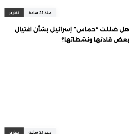
منذ 21 ساعة
تقارير
هل ضللت “حماس” إسرائيل بشأن اغتيال
بعض قادتها ونشطائها؟
منذ 21 ساعة
تقارير