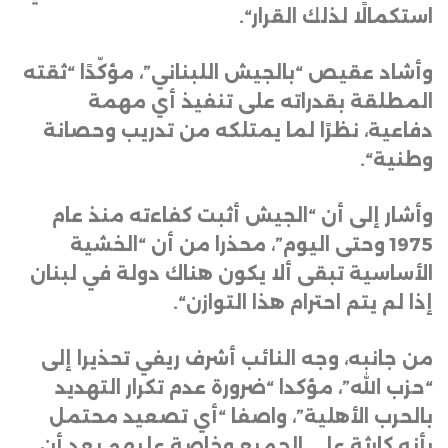
استكمالًا لذلك القرار
“.
وأشاد عقيص “بالجيش اللبناني”، مؤكّدًا “ثقته
المطلقة بقدراته على تنفيذ أي مهمة
دفاعية، نظرًا لما يمتلكه من تدريب وحصانة
وطنية
“.
وأشار إلى أن “الجيش أثبت كفاءته منذ عام
1975 وحتى اليوم”، محذرا من أن “الخشية
الأساسية تبقى ألا يكون هناك دولة في لبنان
إذا لم يتم احترام هذا التوازن
“.
من جانبه، وجه النائب أشرف ريفي تحذيرا إلى
“حزب الله”، مؤكدا “ضرورة عدم تكرار التهديد
بالحرب الأهلية”، واصفا “أي تصعيد محتمل
بأنه كارثة على الجميع وخاصة عليهم بعد أن