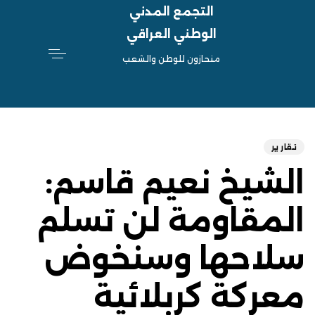
التجمع المدني
الوطني العراقي
منحازون للوطن والشعب
hed
ED
on:
IN:
تقارير
الشيخ نعيم قاسم:
المقاومة لن تسلم
سلاحها وسنخوض
معركة كربلائية