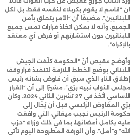
ورد النائب جورج عقيص عن حزب القوات قائلا
إن “قاسم لا يقوم بكربلاء لنفسه فقط، بل لكل
اللبنانيين”، مضيفًا أن “الأمر يتعلق بأمن
الجميع، وأنه لا يمكن اتخاذ قرارات تمس جميع
اللبنانيين دون استشارتهم أو فرض أي معتقد
بالإكراه
“.
وأوضح عقيص أنّ “الحكومة كلّفت الجيش
اللبناني بوضع الخطط اللازمة لتنفيذ قرار وقف
إطلاق النار، الذي سبق أن فاوض بشأنه رئيس
مجلس النواب نبيه برّي”، مشيرًا إلى أن “القرار
الأساسي اتُخذ في 27 تشرين الثاني 2024، وكان
برّي المفاوض الرئيسي قبل أن يُحال إلى
حكومة الرئيس نجيب ميقاتي، التي وافقت
عليه بكامل أعضائها، بما في ذلك وزراء “حزب
الله” و”أمل”، وأن الورقة المطروحة اليوم تأتي