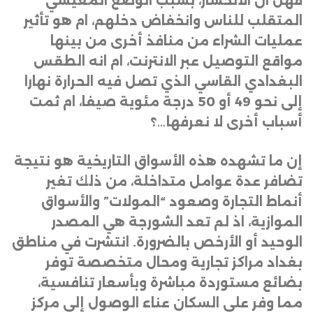
فهل ان الانحسار، بسبب الوضع المعيشي
المتقلب للناس وانخفاض دخلهم، ام هو تأثير
عمليات الشراء من منافذ أخرى من بينها
مواقع التوصيل عبر الانترنت، ام انه الطقس
البغدادي القاسي الذي تصل فيه الحرارة نهارا
إلى نحو 49 أو 50 درجة مئوية صيفا، ام ثمت
أسباب أخرى لا نعرفها…؟
إن ما تشهده هذه الأسواق التاريخية هو نتيجة
تضافر عدة عوامل متداخلة، من ذلك تغير
أنماط التجارة وصعود “المولات” والأسواق
الموازية، اذ لم تعد الشورجة هي المصدر
الوحيد أو الأرخص بالضرورة. انتشرت في مناطق
بغداد مراكز تجارية ومحال متخصصة توفر
بضائع مستوردة مباشرة وبأسعار تنافسية،
مما وفر على السكان عناء الوصول إلى مركز