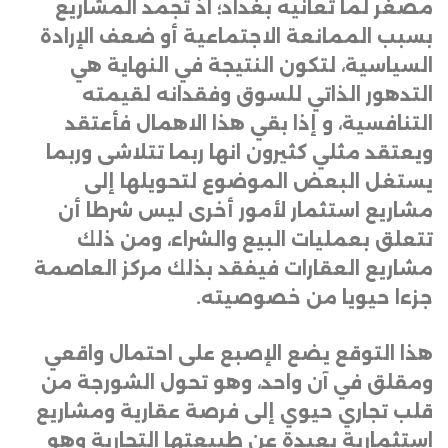
مصغر لما تعانيه بغداد؛ اذ تجمد المشاريع
بسبب الممانعة الاجتماعية أو ضعف الإرادة
السياسية، لتكون النتيجة في النهاية هي
التدهور الذاتي للسوق وفقدانه لقيمته
التنافسية، و إذا بقي هذا الاهمال فأعتقد
ويعتقد مثلي كثيرون انها ربما تتلاشى وربما
يستغل البعض الموضوع لتحويلها إلى
مشاريع استثمار لأمور أخرى ليس شرطا أن
تتعلق بعمليات البيع والشراء، ومن ذلك
مشاريع العقارات فيفقد بذلك مركز العاصمة
جزءا حيويا من خصوصيته
.
هذا التوقع يضع الإصبع على احتمال واقعي
ومقلق في آن واحد، وهو تحول الشورجة من
قلب تجاري حيوي إلى فرصة عقارية ومشاريع
استثمارية بعيدة عن طبيعتها التجارية وهو