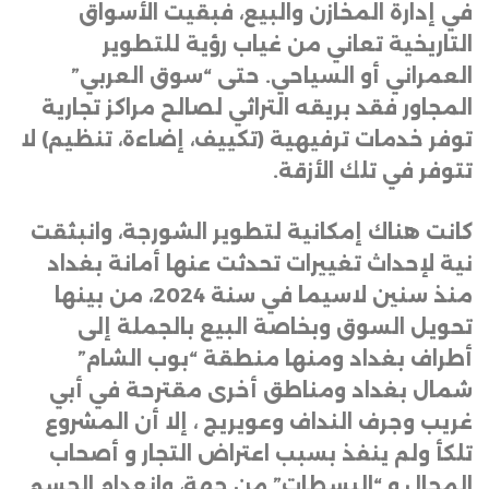
في إدارة المخازن والبيع، فبقيت الأسواق
التاريخية تعاني من غياب رؤية للتطوير
العمراني أو السياحي. حتى “سوق العربي”
المجاور فقد بريقه التراثي لصالح مراكز تجارية
توفر خدمات ترفيهية (تكييف، إضاءة، تنظيم) لا
تتوفر في تلك الأزقة
.
كانت هناك إمكانية لتطوير الشورجة، وانبثقت
نية لإحداث تغييرات تحدثت عنها أمانة بغداد
منذ سنين لاسيما في سنة 2024، من بينها
تحويل السوق وبخاصة البيع بالجملة إلى
أطراف بغداد ومنها منطقة “بوب الشام”
شمال بغداد ومناطق أخرى مقترحة في أبي
غريب وجرف النداف وعويريج ، إلا أن المشروع
تلكأ ولم ينفذ بسبب اعتراض التجار و أصحاب
المحال و “البسطات” من جهة، وانعدام الحسم