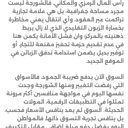
رأس المال الرمزي والمكاني، فالشورجة ليست
مجرد مساحة جغرافية، بل هي علامة تجارية
تراكمت عبر العقود، وأي انتقال يعني مخاطرة
بخسارة الزبون التقليدي الذي لا زال يربط
ذهنيته بالمركز؛ وان فشل الأمانة يكمن هنا
في عدم تقديم حزمة تحفيز مقنعة للتجار، أو
توفير بديل يضمن استدامة تدفق الزبائن في
الموقع الجديد
.
السوق الآن يدفع ضريبة الجمود، فالأسواق
التي رفضت التغيير ومنها الشورجة وجدت
نفسها اليوم في مواجهة منافسين أكثر مرونة
تمثلوا في التطبيقات الرقمية، المولات
الحديثة. السوق لم يعد ينافس الأسعار فحسب،
بل ينافس تجربة التسوق ذاتها، فالمواطن
اليوم يفضل دفع مبلغ إضافي مقابل التكييف،