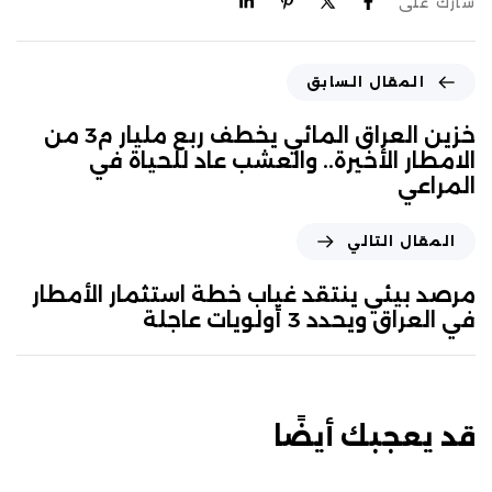
شارك على
المقال السابق
خزين العراق المائي يخطف ربع مليار م3 من
الامطار الأخيرة.. والعشب عاد للحياة في
المراعي
المقال التالي
مرصد بيئي ينتقد غياب خطة استثمار الأمطار
في العراق ويحدد 3 أولويات عاجلة
قد يعجبك أيضًا