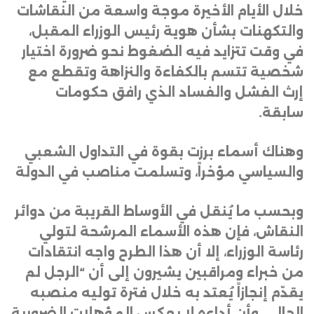
خلال الأيام الأخيرة موجة واسعة من النقاشات
والتكهنات بشأن هوية رئيس الوزراء المقبل،
في وقت تتزايد فيه الضغوط نحو ضرورة اختيار
شخصية تتسم بالكفاءة والنزاهة وتقطع مع
إرث الفشل والفساد الذي رافق حكومات
سابقة
.
وهناك أسماء برزت بقوة في التداول الشعبي
والسياسي مؤخراً، وتسلمت مناصب في الدولة
وبحسب ما يُنقل في الأوساط القريبة من دوائر
النقاش، فإن هذه الأسماء المرشحة لتولي
رئاسة الوزراء، إلا أن هذا الطرح واجه انتقادات
من خبراء ومراقبين يشيرون إلى أن “الرجل لم
يقدّم إنجازاً يُعتد به خلال فترة توليه منصبه
الحالي، وأن أداءه لا يعكس المؤهلات الضرورية