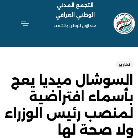
التجمع المدني
الوطني العراقي
منحازون للوطن والشعب
hed
ED
on:
IN:
تقارير
السوشال ميديا يعج
بأسماء افتراضية
لمنصب رئيس الوزراء
ولا صحة لها