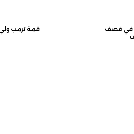
ن في قصف
قمة ترمب ولي 
س