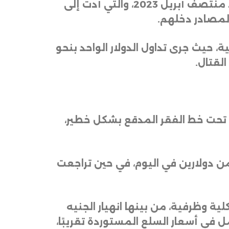
يأتي هذا في ظل صعوبات بالغة يواجهها الاقتصاد السوداني بسبب الحرب المستمرة منذ منتصف أبريل 2023، والتي أدت إلى
.
 حيث جرى تداول الدولار الواحد بنحو
.
 تحت خط الفقر المدقع بشكل خطير،
 دولارين في اليوم، في حين تراجعت
ية وظرفية، من بينها انهيار الجنيه
رتفاع شامل في أسعار السلع المستوردة تقريبًا،