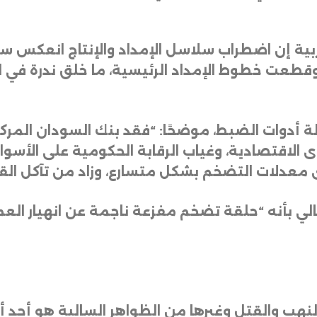
ة إن اضطراب سلاسل الإمداد والإنتاج انعكس سلبا
 وقطعت خطوط الإمداد الرئيسية، ما خلق ندرة في ا
لة أدوات الضبط، موضحًا: “فقد بنك السودان المر
لاقتصادية، وغياب الرقابة الحكومية على الأسواق
معدلات التضخم بشكل متسارع، وزاد من تآكل القوة
بأنه “حلقة تضخم مفزعة ناجمة عن انهيار العملة و
النهب والقتل وغيرها من الظواهر السالبة هو أحد أ