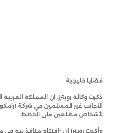
قضايا خليجية
ذكرت وكالة رويترز، ان المملكة العرب
الأجانب غير المسلمين في شركة أرامكو 
لأشخاص مطلعين على الخطط
.
وأكدت رويترز ان “افتتاح منافذ بيع ف