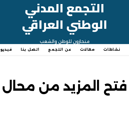
التجمع المدني
الوطني العراقي
منحازون للوطن والشعب
نشاطات
مقالات
عن التجمع
اتصل بنا
فيديو
فتح المزيد من محال ب