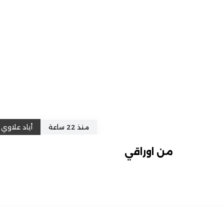
منذ 22 ساعة
أياد علاوي
من اوراقي