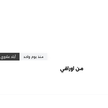
منذ يوم واحد
أياد علاوي
من اوراقي