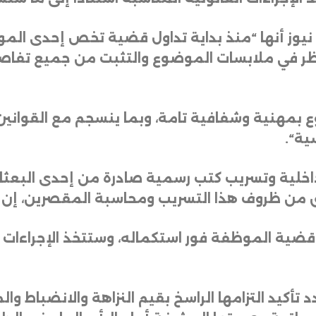
نيوز أنها “منذ بداية تداول قضية تخص إحدى الموظ
 في ملابسات الموضوع والتثبت من جميع تفاصيله 
ع بمهنية وشفافية تامة، وبما ينسجم مع القوانين
سية
“.
 داخلية وتسريب كتب رسمية صادرة من إحدى البعثات 
حقق من ظروف هذا التسريب ومحاسبة المقصرين، إن 
ضية الموظفة فور استكماله، وستتخذ الإجراءات الق
دد تأكيد التزامها الراسخ بقيم النزاهة والانضباط 