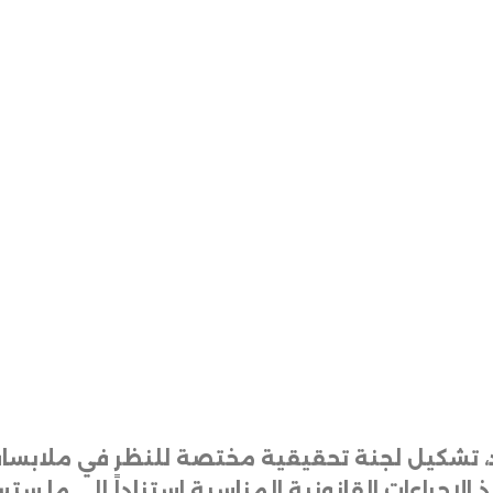
 الأحد، تشكيل لجنة تحقيقية مختصة للنظر في مل
إجراءات القانونية المناسبة استناداً إلى ما ستس