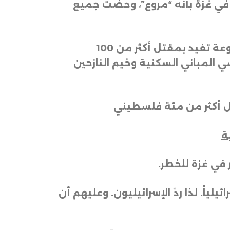
ة في غزة بأنه “مروع”، وحضت جميع
وتحدث مفوض الأمم المتحدة السامي لحقوق الإنسان فولكر تورك في بيان عن “تقارير مروعة تفيد بمقتل أكثر من 100
 المباني السكنية وخيم النازحين
تل أكثر من مئة فلسطيني
ة
ر في غزة للخطر
.
ياً. لذا ردّ الإسرائيليون. وعليهم أن