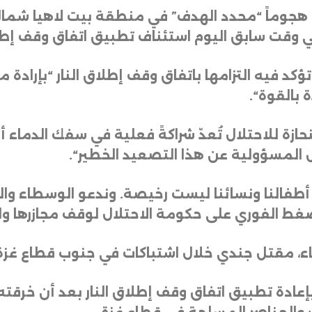
 شن هجوماً “محدد الهدف” في منطقة بيت لاهيا شم
في وقت سابق اليوم استئناف تطبيق اتفاق وقف إطلا
 تؤكد فيه التزامها باتفاق وقف إطلاق النار “بإراد
 بالقوة
“.
حازة للاحتلال تُعدّ شراكةً فعلية في سفك الدماء أط
مل المسؤولية عن هذا التصعيد الخطير
“.
ء أطفالنا ونسائنا ليست رخيصة. وندعو الوسطاء و
لضغط الفوري على حكومة الاحتلال لوقف مجازرها والال
عاء، مقتل جندي خلال اشتباكات في جنوب قطاع غزة، 
بإعادة تطبيق اتفاق وقف إطلاق النار بعد أن خر