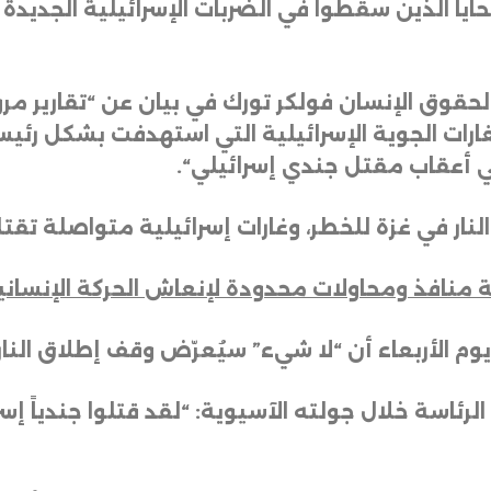
ايا الذين سقطوا في الضربات الإسرائيلية الجديد
ات الجوية الإسرائيلية التي استهدفت بشكل رئيسي
ي أعقاب مقتل جندي إسرائيلي
“.
نار في غزة للخطر، وغارات إسرائيلية متواصلة تق
ية منافذ ومحاولات محدودة لإنعاش الحركة الإنساني
يوم الأربعاء أن “لا شيء” سيُعرّض وقف إطلاق النا
سة خلال جولته الآسيوية: “لقد قتلوا جندياً إسرائيل