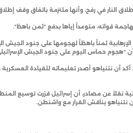
طلاق النار في رفح، وأنها ملتزمة باتفاق وقف إطلاق 
مة قواته، متوعداً إياها بدفع “ثمن باهظ
“.
هابية ثمناً باهظاً لهجومها على جنود الجيش الإس
 أن “هجوم حماس اليوم على جنود الجيش الإسرائيلي ف
د أكد أن نتنياهو أصدر تعليماته للقيادة العسكرية
يلية نقلاً عن مصادر، أن إسرائيل قرّرت توسيع ال
مين نتنياهو يناقش القرار مع واشنطن
.