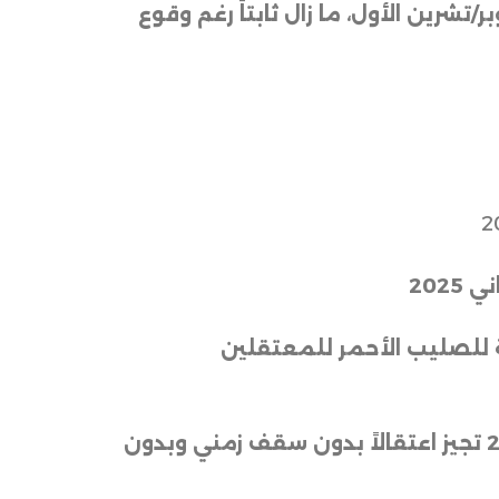
ائب الرئيس الأمريكي جاي دي فانس، إن وقف إطلاق النار الساري منذ 10 أكتوبر/تشرين الأول، ما زال ثابتاً رغم وقوع
لية للصليب الأحمر للمعتقلين
وبحسب القانون الاسرائيلي فان فئة “المقاتلين غير الشرعيين” التي أدرجت ضمنه في 2002 تجيز اعتقالاً بدون سقف زمني وبدون