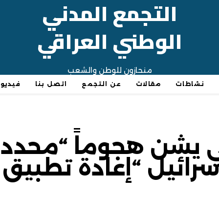
التجمع المدني
الوطني العراقي
منحازون للوطن والشعب
نشاطات
مقالات
عن التجمع
اتصل بنا
فيديو
ي يشن هجوماً “محدد
إسرائيل “إعادة تطبي