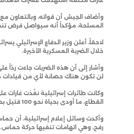
غارات مكثفة استهدفت عشرات الأهداف 
المسلحة، مؤكداً أنه سيواصل فرض تنفي
لاحقاً، أعلن وزير الدفاع الإسرائيلي
خلال الضربة العسكرية الأخيرة
.
وأشار إلى أن هذه الضربات جاءت ردّاً على
لن تكون هناك حصانة لأي من قيادات حم
وكانت طائرات إسرائيلية نفّذت غارات ع
القطاع، ما أودى بحياة نحو 100 قتيل بحسب وزارة الصحة في غزة
وأكدت وسائل إعلام إسرائيلية، أن حما
رفح، وهي اتهامات تنفيها حركة حماس
.