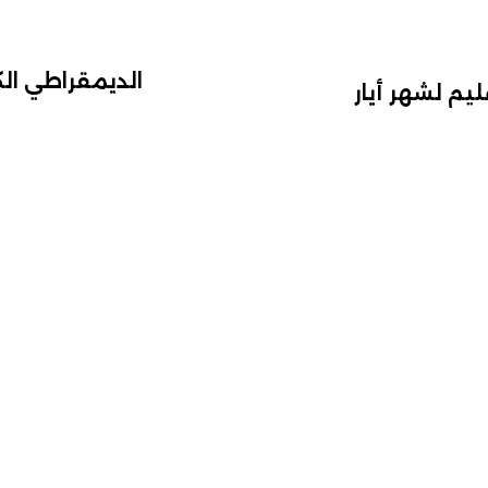
الديمقراطي ال
يم لشهر أيار