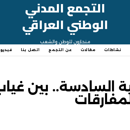
التجمع المدني
الوطني العراقي
منحازون للوطن والشعب
نشاطات
مقالات
عن التجمع
اتصل بنا
فيديو
ية السادسة.. بين غياب
لمفارقات