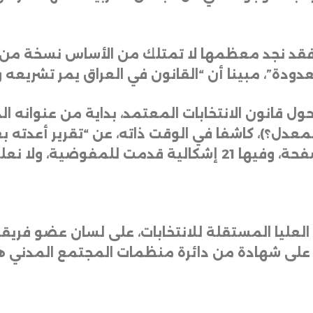
ة، فقد نجد معظمها لا تمتلك من الأساس نسخة من 
ودة”، مبينا أن “القانون في العراق يمر تشريعه 
2 المعدل، أم قانون 4 لسنة 2023 المعدل؟)، كاشفا في الوقت ذاته، عن “تق
لعليا المستقلة للانتخابات، على لسان عضو فريقها 
لى شهادة من دائرة منظمات المجتمع المدني هو