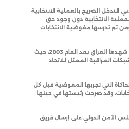
ي التدخل الصريح بالعملية الانتخابية
لعملية الانتخابية دون وجود حق
ومن ثم تدرسها مفوضية الانتخابات
وفيما يخص هذه الانتخابات، فإن مستوى المراقبة فيها هو الأدنى مقارنة بالانتخابات التي شهدها العراق بعد العام 2003، حيث
شبكات المراقبة الممثل للاتحاد
ء عملية المحاكاة التي تجريها المفوضية قبل كل
نتخابات، وقد صرحت رئيستها في حينها
202، أعلنت فيه آنذاك، موافقة مجلس الأمن الدولي على إرسال فريق