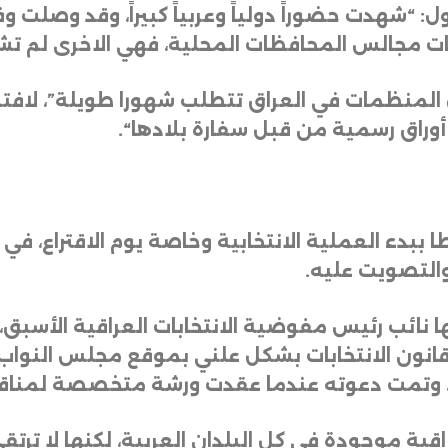
ل: “شهدت حضوراً دولياً وعربياً كبيراً، وقد وصلت و
بات مجالس المحافظات المحلية، فهي الاخرى لم تش
منظمات في العراق تتطلب شهورا طويلة”، لافتة إ
أوراق رسمية من قبل سفارة بلادها
“.
 ببدء العملية الانتخابية وخاصة يوم الاقتراع، في
 والتصويت عليه
.
 نائب رئيس مفوضية الانتخابات العراقية الأسبق، س
انون الانتخابات بشكل علني بموقع مجلس النواب 
 وتمت دعوته عندما عقدت ورشة متخصصة لمناقشة 
اقبة موجودة في كل البلدان العربية، لكنها لا ترتق