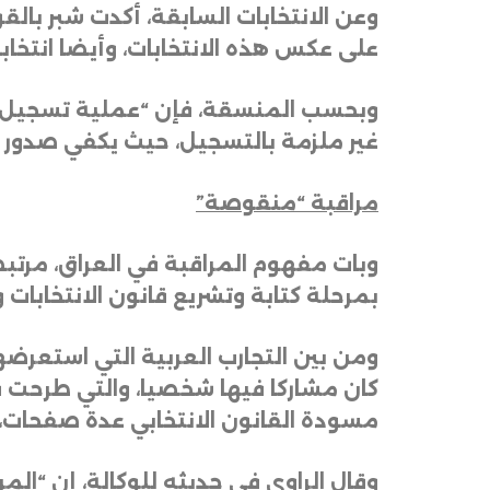
وعن الانتخابات السابقة، أكدت شبر بالقو
على عكس هذه الانتخابات، وأيضا انتخا
وبحسب المنسقة، فإن “عملية تسجيل ال
غير ملزمة بالتسجيل، حيث يكفي صدور 
مراقبة “منقوصة”
وبات مفهوم المراقبة في العراق، مرتبطا
بمرحلة كتابة وتشريع قانون الانتخابات
ومن بين التجارب العربية التي استعرضها
كان مشاركا فيها شخصيا، والتي طرحت ق
مسودة القانون الانتخابي عدة صفحات،
وقال الراوي في حديثه للوكالة، إن “المر