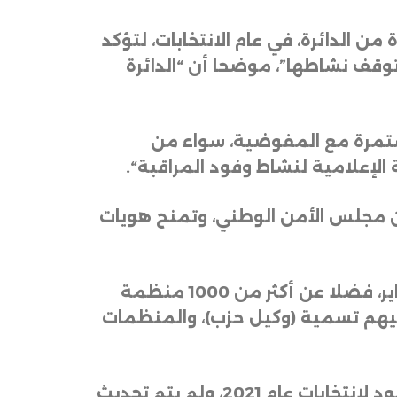
ن الدائرة، في عام الانتخابات، لتؤكد
وقف نشاطها”، موضحا أن “الدائرة
مستمرة مع المفوضية، سواء من
 الإعلامية لنشاط وفود المراقبة
“.
 من مجلس الأمن الوطني، وتمنح هويات
وبلغ عدد الممثلين عن المنظمات الدولية لمراقبة الانتخابات، أكثر من 300 فرد، بحسب الزاير، فضلا عن أكثر من 1000 منظمة
عليهم تسمية (وكيل حزب)، والمنظمات
وعند البحث في موقع مفوضية الانتخابات الرسمي، فإن ما نشر حول تسجيل المراقبين، يعود لانتخابات عام 2021، ولم يتم تحديث