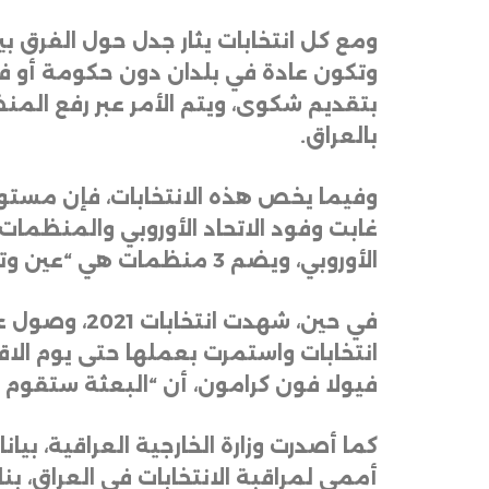
ومع كل انتخابات يثار جدل حول الفرق بي
وتكون عادة في بلدان دون حكومة أو فاق
بتقديم شكوى، ويتم الأمر عبر رفع المن
بالعراق
.
غابت وفود الاتحاد الأوروبي والمنظمات 
الأوروبي، ويضم 3 منظمات هي “عين وتموز وشمس”، بحسب مراقبين
في حين، شهد
انتخابات واستمرت بعملها حتى يوم الاقتر
فيولا فون كرامون، أن “البعثة ستقوم 
أممي لمراقبة الانتخابات في العراق، بن