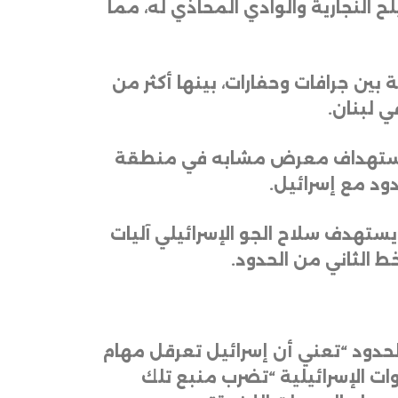
محيط أوتوستراد مصيلح النجارية والوادي المحاذي له، مما
الغارات 10 معارض بيع جرافات ومعدات ثقيلة، وأدت إلى تدمير أكثر من 300 آلية بين جرافات وحفارات، بينها أكثر من
.
بعد ثلاثة أسابيع على استهداف معرض مشابه في منطقة
.
تهدف سلاح الجو الإسرائيلي آليات
خط الثاني من الحدود
.
لحدود “تعني أن إسرائيل تعرقل مهام
وات الإسرائيلية “تضرب منبع تلك