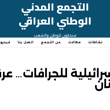
التجمع المدني
الوطني العراقي
منحازون للوطن والشعب
نشاطات
مقالات
عن التجمع
اتصل بنا
فيديو
رائيلية للجرافات… عر
ان