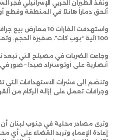
ألحق دماراً هائلاً في المنطقة وقطع أوت
100 آلية “بوب كات”، صغيرة الحجم. وتعتبر تلك المعارض، من أكبر وأضخم معارض الآليات في لبنان
أنصارية على أوتوستراد صيدا – صور في العمق اللبناني الذي
وتنضم إلى عشرات الاستهدافات التي ت
وجرافات تعمل على إزالة الركام من القر
وترى مصادر محلية في جنوب لبنان أن ال
إعادة الإعمار، وتريد القضاء على أي محا