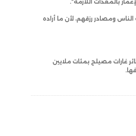
إعمار بالمعدات اللازمة”
.
لناس ومصادر رزقهم، لأن ما أراده
حدها بنحو 4 ملايين دولار، قُدّرت خسائر غارات مصيلح بمئات ملايين
ها.