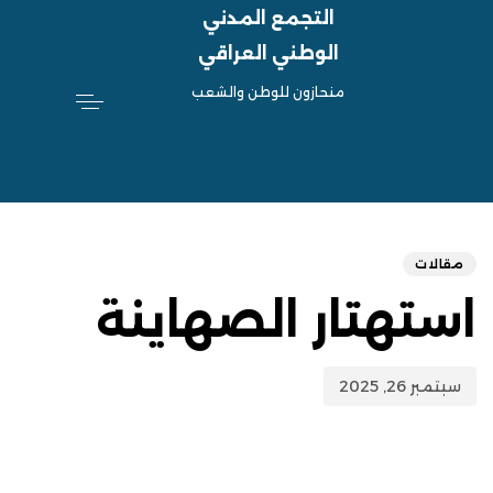
التجمع المدني
الوطني العراقي
منحازون للوطن والشعب
hed
ED
on:
IN:
مقالات
استهتار الصهاينة
سبتمبر 26, 2025