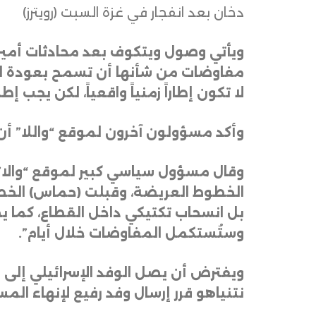
دخان بعد انفجار في غزة السبت (رويترز)
ويأتي وصول ويتكوف بعد محادثات أميركي
لا تكون إطاراً زمنياً واقعياً، لكن يجب 
وأكد مسؤولون آخرون لموقع “واللا” أ
وقال مسؤول سياسي كبير لموقع “والا” إن
الخطوط العريضة، وقبلت (حماس) الخطوط ا
بل انسحاب تكتيكي داخل القطاع، كما يظ
وستُستكمل المفاوضات خلال أيام”
.
ويفترض أن يصل الوفد الإسرائيلي إلى ال
نتنياهو قرر إرسال وفد رفيع لإنهاء المس