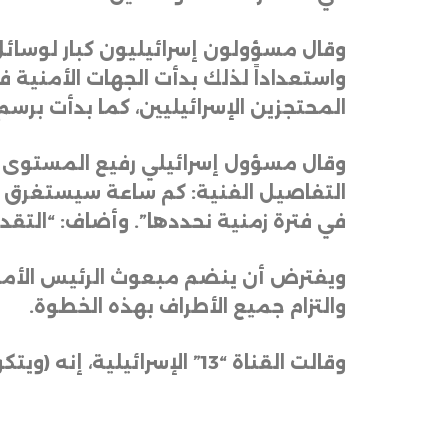
وقال مسؤولون إسرائيليون كبار لوسائل 
واستعداداً لذلك بدأت الجهات الأمنية
المحتجزين الإسرائيليين، كما بدأت برس
التفاصيل الفنية: كم ساعة سيستغرق ال
في فترة زمنية نحددها”. وأضاف: “التقدير
ويفترض أن ينضم مبعوث الرئيس الأمير
والتزام جميع الأطراف بهذه الخطوة
.
وقالت القناة “13” الإسرائيلية، إنه (ويتكوف) سيتوجه إلى القاهرة برفقة صهر الرئيس الأميركي، جاريد كوشنر