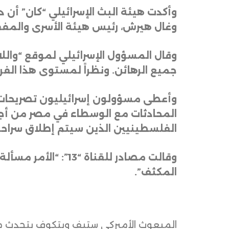
وأكدت هيئة البث الإسرائيلي “كان” أن 
وغال هيرش، رئيس هيئة الأسرى والمف
وقال المسؤول الإسرائيلي لموقع “والل
جميع الرهائن. ونظراً لمستوى هذا الف
وأعطى مسؤولون إسرائيليون تصريحات مش
المحادثات مع الوسطاء في مصر من أجل 
الفلسطينيين الذين سيتم إطلاق سراح
وقالت مصادر للقناة 
المكثف”
.
المبعوث الأميركي ستيف ويتكوف يتحدث مع 