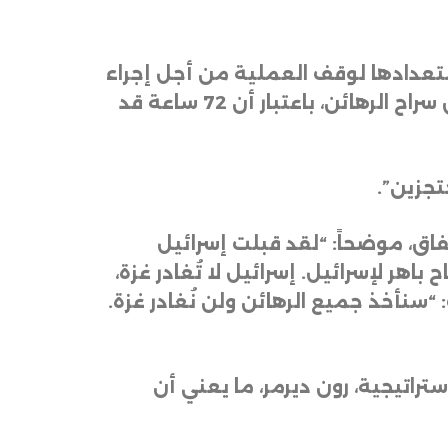
ستعدادها لوقف العملية من أجل إجراء
مفاوضات من شأنها أن تسمح بعودة المحتجزين، وأبدت مرونة فيما يتعلق بموعد إطلاق سراح الرهائن، باعتبار أن 72 ساعة قد
تجزين”
.
فاق، موضحاً: “لقد قبلت إسرائيل
هر لإسرائيل. إسرائيل لا تُغادر غزة،
سنأخذ جميع الرهائن ولن نُغادر غزة.
تراتيجية، رون ديرمر، ما يعني أن