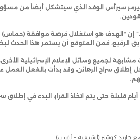
ديرمر سيرأس الوفد الذي سيتشكل أيضاً من مسؤول كب
قودين
.
ا” إن “الهدف هو استغلال فرصة موافقة (حماس) عل
ريق الرفيع، فمن المتوقع أن يستمر هذا الحدث لب
ابهة لجميع وسائل الإعلام الإسرائيلية الأخرى،
إطلاق سراح الرهائن، وقد بدأت بالفعل العمل عل
هم
.
“13”: “الأمر مسألة أيام قليلة حتى يتم اتخاذ القرار، البدء في إ
جاريد كوشنر (أرشيفية – أ.ف.ب)