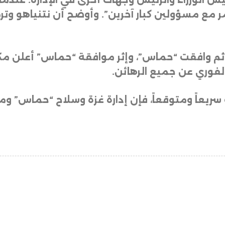
يس الوزراء والرئيس وجهات أخرى في الإدارة. عندم
أمر مع مسؤولين كبار آخرين”. وأوضح أن نتنياهو وت
م وافقت “حماس”، وإثر موافقة “حماس” أعلن مكت
الفوري عن جميع الرهائن
.
ب سريعاً ومتوقعاً، فإن إدارة غزة وسلاح “حماس” 