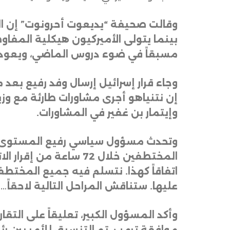
وقالت صحيفة “يديعوت أحرونوت” إن الم
بينما يتولى الأميركيون هيكلية المفا
مسبقاً في ضوء دروس الماضي، ويعود 
وجاء قرار إسرائيل إرسال وفد رفيع بعد
إن نتنياهو أجرى مشاورات طارئة مع وزير
وإيتمار بن غفير في المشاورات
.
وتحدث مسؤول سياسي رفيع المستوى مع
المختطفين خلال 72 س
اتفاقاً كهذا. نتسلم فيه جميع المختط
عليها. ستناقش المراحل التالية لاحقاً… 
وأكد المسؤول الكبير، تعليقاً على التقا