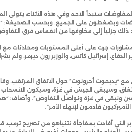
فاوضات ستبدأ الاحد، وفي هذه الأثناء، يتولى ال
وضات ويضغطون على الجميع. وبحسب الصحيفة: “تحا
ذلك جزئياً إلى مخاوفها من انغماس فرق التفاو
 مشاورات جرت على أعلى المستويات ومحادثات مع ا
 الدفاع، إسرائيل كاتس، والوزير رون ديرمر، ولم 
 “يديعوت أحرونوت” حول الاتفاق المرتقب، وقال
اعة من إقرار الاتفاق، وسيبقى الجيش في غزة، وسيكون ال
فين ونبقى في غزة ونواصل التفاوض”. وأضاف: “هذه 
الأميركيون قادمون لإنهاء الأمر”
.
رير التي أفادت بمفاجأة نتنياهو من تصريح ترمب، قا