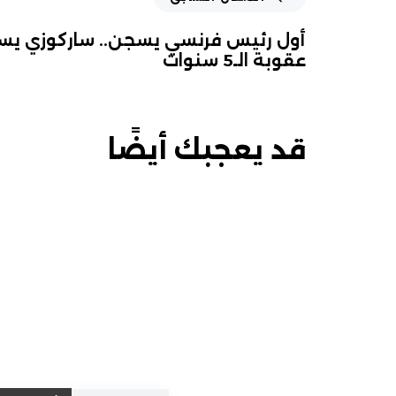
أول رئيس فرنسي يسجن.. ساركوزي يست
عقوبة الـ5 سنوات
قد يعجبك أيضًا