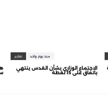
منذ يوم واحد
تقارير
الاجتماع الوزاري بشأن القدس ينتهي
هل
باتفاق على 15 نقطة
سل