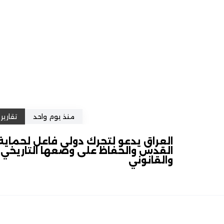
منذ يوم واحد
تقارير
العراق يدعو لتحرك دولي فاعل لحماية
القدس والحفاظ على وضعها التاريخي
والقانوني