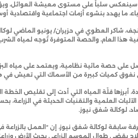
 سينعكس سلباً على مستوى معيشة العوائل، ويؤثر
اء، ما يهدد بنشوء أزمات اجتماعية واقتصادية أو
لنجف، شاكر العطوي في حزيران/ يونيو الماضي لوكا
 هذا العام، والحصة المتوفرة تُوجه لمياه الشر
صل على حصة مائية نظامية، ويعتمد على مياه البز
إلى نفوق كميات كبيرة من الأسماك التي تعيش في ه
أبرزها قلّة المياه التي أدت إلى تقليص الخطة الز
 الآليات العلمية والتقنيات الحديثة في الزراعة، ب
اد، لوكالة شفق نيوز
.
 سابقة لوكالة شفق نيوز، إن “العمل بالزراعة في ع
ح يقضي طوال الموسم الزراعي بحرث الأرض وزراعته