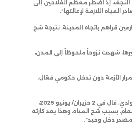
النجف، إذ اضطر معظم الفلاحين إلى
 المياه اللازمة لإعالتها
“.
 المزارعين قراهم باتجاه المدينة، نتيجة شح
ها، شهدت نزوحاً ملحوظاً إلى المدن،
اعية تجاوزت نسبة 60%”، محذراً من أن استمرار الأزمة دون تدخل حكومي فعّال،
وكان مستشار رئيس مجلس محافظة النجف لشؤون الزراعة والنقابات والاتحادات، أحمد سوادي، قال في 2 حزيران/ يونيو 2025،
العام، بسبب شح المياه، وهذا يعد كارثة
كمصدر دخل وحيد
“.