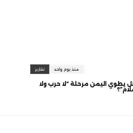
منذ يوم واحد
تقارير
 يطوي اليمن مرحلة “لا حرب ولا
ام”؟