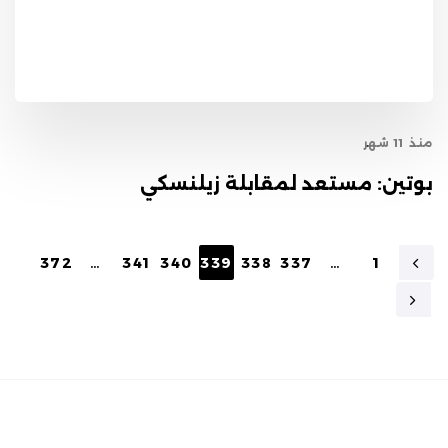
منذ 11 شهر
بوتين: مستعد لمقابلة زيلنسكي
372
…
341
340
339
338
337
…
1